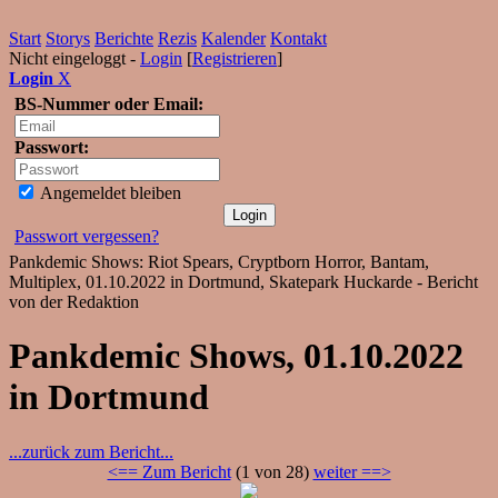
Start
Storys
Berichte
Rezis
Kalender
Kontakt
Nicht eingeloggt -
Login
[
Registrieren
]
Login
X
BS-Nummer oder Email:
Passwort:
Angemeldet bleiben
Passwort vergessen?
Pankdemic Shows: Riot Spears, Cryptborn Horror, Bantam,
Multiplex, 01.10.2022 in Dortmund, Skatepark Huckarde - Bericht
von der Redaktion
Pankdemic Shows, 01.10.2022
in Dortmund
...zurück zum Bericht...
<== Zum Bericht
(1 von 28)
weiter ==>