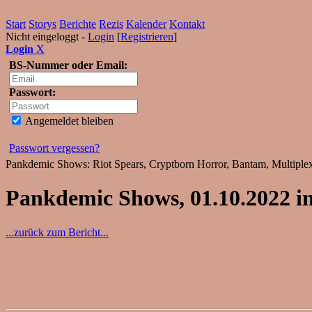
Start
Storys
Berichte
Rezis
Kalender
Kontakt
Nicht eingeloggt -
Login
[
Registrieren
]
Login
X
BS-Nummer oder Email:
Passwort:
Angemeldet bleiben
Passwort vergessen?
Pankdemic Shows: Riot Spears, Cryptborn Horror, Bantam, Multiplex
Pankdemic Shows, 01.10.2022 
...zurück zum Bericht...