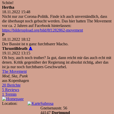
Schön!
Hertha
18.11.2022 15:48
Nicht nur zur Corona-Politik. Finde ich auch unverständlich, dass
die überhaupt noch gebucht werden. Das hier hatten The Movement
vor ca. 2 Jahren auf Facebook hinterlassen:
https://bilderupload.org/bild/8f1282862-movement
P
18.11.2022 18:12
Der Bassist ist n ganz furchtbarer Macho.
Thruntilldeath
👤
19.11.2022 13:15
Oh boy, auch noch truther? Ja gut, dann reicht mir das auch echt mit
denen. Kritik gegenüber der Regierung ist absolut richtig, aber das
ist ja nur noch furchtbares Geschwurbel.
The Movement
Mod, Ska, Punk
aus Kopenhagen
20 Berichte
5 Reviews
1 Termin
Location:
Subrosa
Gneisenaustr. 56
44147
Dortmund