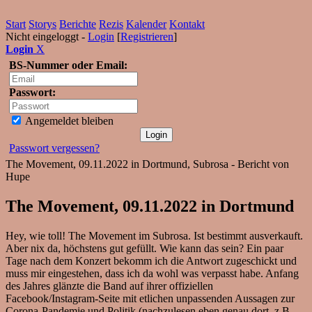
Start
Storys
Berichte
Rezis
Kalender
Kontakt
Nicht eingeloggt -
Login
[
Registrieren
]
Login
X
BS-Nummer oder Email:
Passwort:
Angemeldet bleiben
Passwort vergessen?
The Movement, 09.11.2022 in Dortmund, Subrosa - Bericht von
Hupe
The Movement, 09.11.2022 in Dortmund
Hey, wie toll! The Movement im Subrosa. Ist bestimmt ausverkauft.
Aber nix da, höchstens gut gefüllt. Wie kann das sein? Ein paar
Tage nach dem Konzert bekomm ich die Antwort zugeschickt und
muss mir eingestehen, dass ich da wohl was verpasst habe. Anfang
des Jahres glänzte die Band auf ihrer offiziellen
Facebook/Instagram-Seite mit etlichen unpassenden Aussagen zur
Corona-Pandemie und Politik (nachzulesen eben genau dort, z.B.