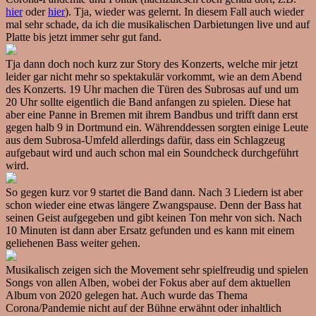
hier
oder
hier
). Tja, wieder was gelernt. In diesem Fall auch wieder
mal sehr schade, da ich die musikalischen Darbietungen live und auf
Platte bis jetzt immer sehr gut fand.
Tja dann doch noch kurz zur Story des Konzerts, welche mir jetzt
leider gar nicht mehr so spektakulär vorkommt, wie an dem Abend
des Konzerts. 19 Uhr machen die Türen des Subrosas auf und um
20 Uhr sollte eigentlich die Band anfangen zu spielen. Diese hat
aber eine Panne in Bremen mit ihrem Bandbus und trifft dann erst
gegen halb 9 in Dortmund ein. Währenddessen sorgten einige Leute
aus dem Subrosa-Umfeld allerdings dafür, dass ein Schlagzeug
aufgebaut wird und auch schon mal ein Soundcheck durchgeführt
wird.
So gegen kurz vor 9 startet die Band dann. Nach 3 Liedern ist aber
schon wieder eine etwas längere Zwangspause. Denn der Bass hat
seinen Geist aufgegeben und gibt keinen Ton mehr von sich. Nach
10 Minuten ist dann aber Ersatz gefunden und es kann mit einem
geliehenen Bass weiter gehen.
Musikalisch zeigen sich the Movement sehr spielfreudig und spielen
Songs von allen Alben, wobei der Fokus aber auf dem aktuellen
Album von 2020 gelegen hat. Auch wurde das Thema
Corona/Pandemie nicht auf der Bühne erwähnt oder inhaltlich