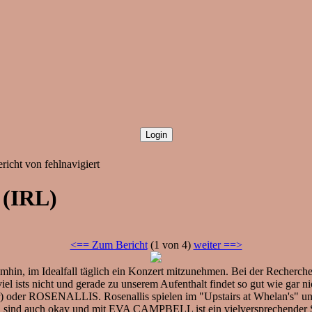
richt von fehlnavigiert
 (IRL)
<== Zum Bericht
(1 von 4)
weiter ==>
hin, im Idealfall täglich ein Konzert mitzunehmen. Bei der Recherche st
iel ists nicht und gerade zu unserem Aufenthalt findet so gut wie gar ni
teuer) oder ROSENALLIS. Rosenallis spielen im "Upstairs at Whelan's" u
 sind auch okay und mit EVA CAMPBELL ist ein vielversprechender S