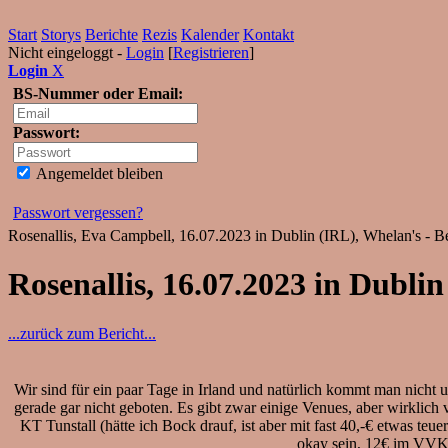
Start
Storys
Berichte
Rezis
Kalender
Kontakt
Nicht eingeloggt -
Login
[
Registrieren
]
Login
X
BS-Nummer oder Email:
Passwort:
Angemeldet bleiben
Passwort vergessen?
Rosenallis, Eva Campbell, 16.07.2023 in Dublin (IRL), Whelan's - Be
Rosenallis, 16.07.2023 in Dublin
...zurück zum Bericht...
Wir sind für ein paar Tage in Irland und natürlich kommt man nicht um
gerade gar nicht geboten. Es gibt zwar einige Venues, aber wirklich v
KT Tunstall (hätte ich Bock drauf, ist aber mit fast 40,-€ etwas 
okay sein, 12€ im VVK