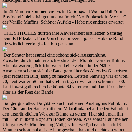
knackigen und daher auch megakurzweiligen Set.
In 28 Minuten kommen vielleicht 15 Songs. "I Wanna Kill Your
Boyfriend" bleibt hängen und natürlich "No Punkrock In My Car"
der Vanilla Muffins. Schöner Auftakt - Habe nix anderes erwartet.
THE STITCHES durften ihre Anwesenheit erst letzten Samstag
beim BTF leaken. Paar Vorschusslorbeeren gab's - Hab die Band
nie wirklich verfolgt - Ich bin gespannt.
Der Sänger hat erstmal eine schöne sicke Ausstrahlung.
Zwischendurch mäht er auch erstmal den Monitor von der Bühne.
Aber da waren glücklicherweise keine Zehen in der Nähe.
Ansonsten scheint sich die Band gern über das Alter des Gitarristen
(hier rechts im Bild) lustig zu machen. Letzten Samstag war er wohl
70, heut war er 68 und hat Geburtstag, er war auch schonmal 100.
Laut Investigativrecherche könnte 64 stimmen und damit 10 Jahre
älter als der Rest der Bande.
Sänger gibt alles. Da gibt es auch mal einen Ausflug ins Publikum.
Der Clou an der Sache, mit dem Mikrofonkabel auf jeden Fall nicht
den ursprünglichen Weg zur Bühne zu gehen. Hier sieht man ihn
mit T-Shirt übern Kopf am Boden krebsen. Was sonst? Laut meiner
Uhr gab es 32 Minuten lang Vollgas. Ich weiß, dass ich nach 19
Minuten schon mal auf die Uhr geschaut hab und dachte da waren