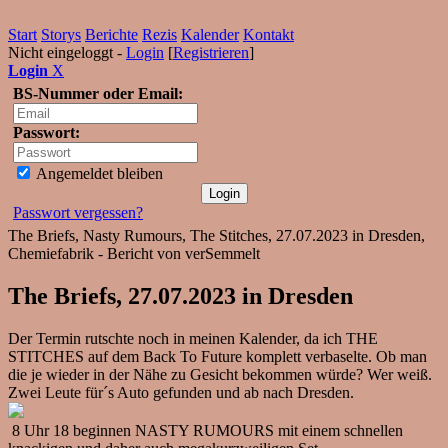
Start
Storys
Berichte
Rezis
Kalender
Kontakt
Nicht eingeloggt -
Login
[
Registrieren
]
Login
X
BS-Nummer oder Email:
Passwort:
Angemeldet bleiben
Passwort vergessen?
The Briefs, Nasty Rumours, The Stitches, 27.07.2023 in Dresden,
Chemiefabrik - Bericht von verSemmelt
The Briefs, 27.07.2023 in Dresden
Der Termin rutschte noch in meinen Kalender, da ich THE
STITCHES auf dem Back To Future komplett verbaselte. Ob man
die je wieder in der Nähe zu Gesicht bekommen würde? Wer weiß.
Zwei Leute für´s Auto gefunden und ab nach Dresden.
8 Uhr 18 beginnen NASTY RUMOURS mit einem schnellen