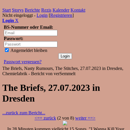
Start
Storys
Berichte
Rezis
Kalender
Kontakt
Nicht eingeloggt -
Login
[
Registrieren
]
Login
X
BS-Nummer oder Email:
Passwort:
Angemeldet bleiben
Passwort vergessen?
The Briefs, Nasty Rumours, The Stitches, 27.07.2023 in Dresden,
Chemiefabrik - Bericht von verSemmelt
The Briefs, 27.07.2023 in
Dresden
...zurück zum Bericht...
<== zurück
(2 von 8)
weiter ==>
In 28 Minuten kommen vielleicht 15 Songs. "I Wanna Kill Your