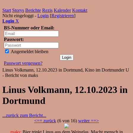
Start
Storys
Berichte
Rezis
Kalender
Kontakt
Nicht eingeloggt -
Login
[
Registrieren
]
Login
X
BS-Nummer oder Email:
Passwort:
Angemeldet bleiben
Passwort vergessen?
Linus Volkmann, 12.10.2023 in Dortmund, Kino im Dortmunder U
- Bericht von maks
Linus Volkmann, 12.10.2023 in
Dortmund
...zurück zum Bericht...
<== zurück
(6 von 16)
weiter ==>
maks:
Bier trinkt Linus aus dem Weinglas. Macht mensch in