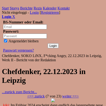
Start
Storys
Berichte
Rezis
Kalender
Kontakt
Nicht eingeloggt -
Login
[
Registrieren
]
Login
X
BS-Nummer oder Email:
Passwort:
Angemeldet bleiben
Passwort vergessen?
Chefdenker, SOKO LiNX, F*cking Angry, 22.12.2023 in Leipzig,
Werk II - Bericht von der Redaktion
Chefdenker, 22.12.2023 in
Leipzig
...zurück zum Bericht...
<== zurück
(7 von 23)
weiter ==>
kiki:
Im Frühjar 2024 erscheint dann endlich das langersehnte neue