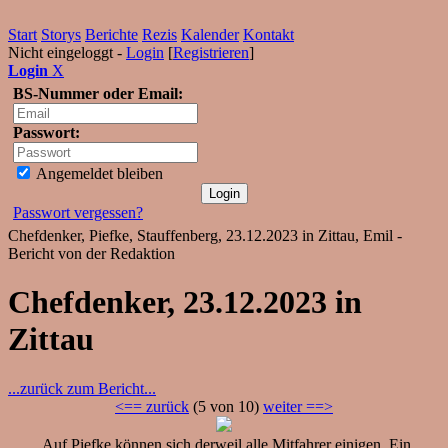
Start
Storys
Berichte
Rezis
Kalender
Kontakt
Nicht eingeloggt -
Login
[
Registrieren
]
Login
X
BS-Nummer oder Email:
Passwort:
Angemeldet bleiben
Passwort vergessen?
Chefdenker, Piefke, Stauffenberg, 23.12.2023 in Zittau, Emil -
Bericht von der Redaktion
Chefdenker, 23.12.2023 in
Zittau
...zurück zum Bericht...
<== zurück
(5 von 10)
weiter ==>
Auf Piefke können sich derweil alle Mitfahrer einigen. Ein