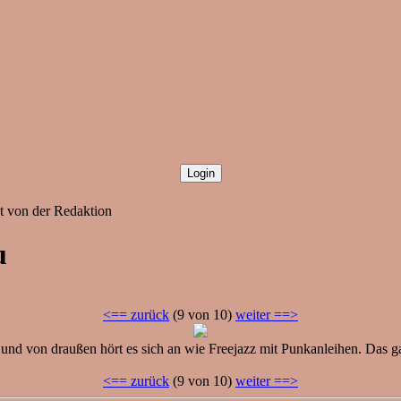
ht von der Redaktion
u
<== zurück
(9 von 10)
weiter ==>
d von draußen hört es sich an wie Freejazz mit Punkanleihen. Das ga
<== zurück
(9 von 10)
weiter ==>