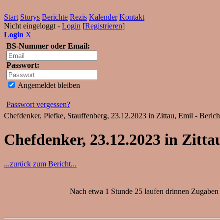
Start
Storys
Berichte
Rezis
Kalender
Kontakt
Nicht eingeloggt -
Login
[
Registrieren
]
Login
X
BS-Nummer oder Email:
Passwort:
Angemeldet bleiben
Passwort vergessen?
Chefdenker, Piefke, Stauffenberg, 23.12.2023 in Zittau, Emil - Beric
Chefdenker, 23.12.2023 in Zitta
...zurück zum Bericht...
Nach etwa 1 Stunde 25 laufen drinnen Zugaben un