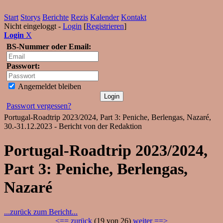
Start
Storys
Berichte
Rezis
Kalender
Kontakt
Nicht eingeloggt -
Login
[
Registrieren
]
Login
X
BS-Nummer oder Email:
Passwort:
Angemeldet bleiben
Passwort vergessen?
Portugal-Roadtrip 2023/2024, Part 3: Peniche, Berlengas, Nazaré,
30.-31.12.2023 - Bericht von der Redaktion
Portugal-Roadtrip 2023/2024,
Part 3: Peniche, Berlengas,
Nazaré
...zurück zum Bericht...
<== zurück
(19 von 26)
weiter ==>