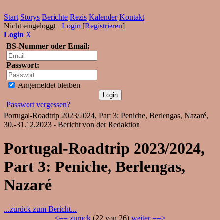
Start
Storys
Berichte
Rezis
Kalender
Kontakt
Nicht eingeloggt -
Login
[
Registrieren
]
Login
X
BS-Nummer oder Email:
Passwort:
Angemeldet bleiben
Passwort vergessen?
Portugal-Roadtrip 2023/2024, Part 3: Peniche, Berlengas, Nazaré,
30.-31.12.2023 - Bericht von der Redaktion
Portugal-Roadtrip 2023/2024,
Part 3: Peniche, Berlengas,
Nazaré
...zurück zum Bericht...
<== zurück
(22 von 26)
weiter ==>