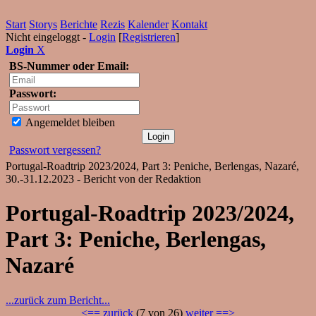
Start
Storys
Berichte
Rezis
Kalender
Kontakt
Nicht eingeloggt -
Login
[
Registrieren
]
Login
X
BS-Nummer oder Email:
Passwort:
Angemeldet bleiben
Passwort vergessen?
Portugal-Roadtrip 2023/2024, Part 3: Peniche, Berlengas, Nazaré,
30.-31.12.2023 - Bericht von der Redaktion
Portugal-Roadtrip 2023/2024,
Part 3: Peniche, Berlengas,
Nazaré
...zurück zum Bericht...
<== zurück
(7 von 26)
weiter ==>