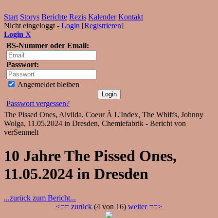
Start
Storys
Berichte
Rezis
Kalender
Kontakt
Nicht eingeloggt -
Login
[
Registrieren
]
Login
X
BS-Nummer oder Email:
Passwort:
Angemeldet bleiben
Passwort vergessen?
The Pissed Ones, Alvilda, Coeur À L'Index, The Whiffs, Johnny
Wolga, 11.05.2024 in Dresden, Chemiefabrik - Bericht von
verSenmelt
10 Jahre The Pissed Ones,
11.05.2024 in Dresden
...zurück zum Bericht...
<== zurück
(4 von 16)
weiter ==>