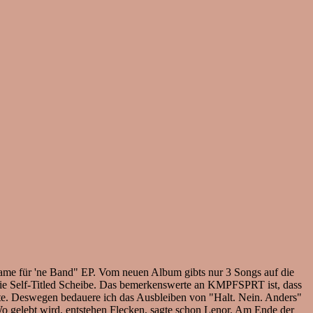
Name für 'ne Band" EP. Vom neuen Album gibts nur 3 Songs auf die
 die Self-Titled Scheibe. Das bemerkenswerte an KMPFSPRT ist, dass
nte. Deswegen bedauere ich das Ausbleiben von "Halt. Nein. Anders"
Wo gelebt wird, entstehen Flecken, sagte schon Lenor. Am Ende der