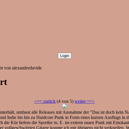
cht von alexanderdavide
rt
<== zurück
(4 von 5)
weiter ==>
nterhält, umfasst alle Releases mit Ausnahme der "Das ist doch kein 
 und Indie bis hin zu Hardcore Punk in Form eines kurzen Ausflugs in
ch die Kür liefern die Sportler m. E. im extrem rauen Punk mit Emoka
 vollgeschwitzten Gitarre konnte ich mir übrigens nicht verkneifen. 