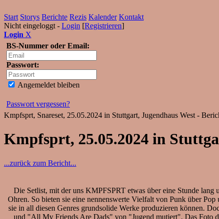
Start
Storys
Berichte
Rezis
Kalender
Kontakt
Nicht eingeloggt -
Login
[
Registrieren
]
Login
X
BS-Nummer oder Email:
Passwort:
Angemeldet bleiben
Passwort vergessen?
Kmpfsprt, Snareset, 25.05.2024 in Stuttgart, Jugendhaus West - Beri
Kmpfsprt, 25.05.2024 in Stuttga
...zurück zum Bericht...
Die Setlist, mit der uns KMPFSPRT etwas über eine Stunde lang u
Ohren. So bieten sie eine nennenswerte Vielfalt von Punk über Pop
sie in all diesen Genres grundsolide Werke produzieren können. Do
und "All My Friends Are Dads" von "Jugend mutiert". Das Foto der