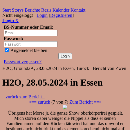
Start
Storys
Berichte
Rezis
Kalender
Kontakt
Nicht eingeloggt -
Login
[
Registrieren
]
Login
X
BS-Nummer oder Email:
Passwort:
Angemeldet bleiben
Passwort vergessen?
H2O, Ground2A, 28.05.2024 in Essen, Turock - Bericht von Zwen
H2O, 28.05.2024 in Essen
...zurück zum Bericht...
<== zurück
(7 von 7)
Zum Bericht ==>
Übrigens hat Morse jr. die ganze Show oberkörperfrei gespielt.
Mich stören dabei weniger die Nippel als dass er seinen
Familiennamen auf den Rücken tätowiert hat und das obwohl er
bestimmt auch nicht trinkt und es dementsprechend nicht mal auf