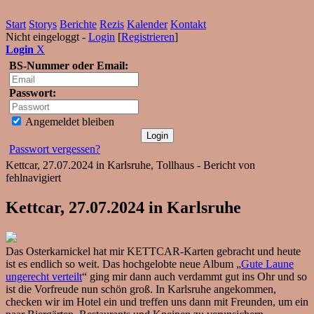
Start
Storys
Berichte
Rezis
Kalender
Kontakt
Nicht eingeloggt -
Login
[
Registrieren
]
Login
X
BS-Nummer oder Email:
Passwort:
Angemeldet bleiben
Passwort vergessen?
Kettcar, 27.07.2024 in Karlsruhe, Tollhaus - Bericht von
fehlnavigiert
Kettcar, 27.07.2024 in Karlsruhe
Das Osterkarnickel hat mir KETTCAR-Karten gebracht und heute
ist es endlich so weit. Das hochgelobte neue Album „
Gute Laune
ungerecht verteilt
“ ging mir dann auch verdammt gut ins Ohr und so
ist die Vorfreude nun schön groß. In Karlsruhe angekommen,
checken wir im Hotel ein und treffen uns dann mit Freunden, um ein