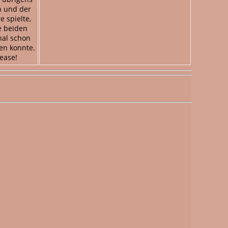
n und der
e spielte,
e beiden
nal schon
sen konnte.
ease!