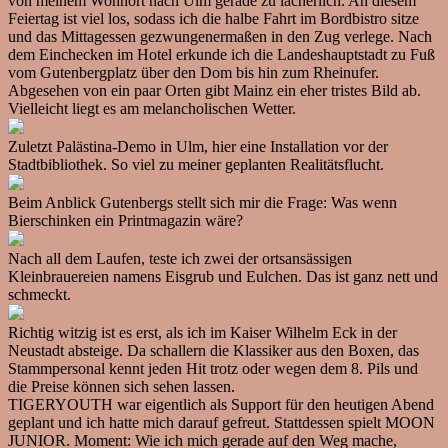
von meinem Wohnort nach Ulm gerade zu lächerlich. An diesem
Feiertag ist viel los, sodass ich die halbe Fahrt im Bordbistro sitze
und das Mittagessen gezwungenermaßen in den Zug verlege. Nach
dem Einchecken im Hotel erkunde ich die Landeshauptstadt zu Fuß
vom Gutenbergplatz über den Dom bis hin zum Rheinufer.
Abgesehen von ein paar Orten gibt Mainz ein eher tristes Bild ab.
Vielleicht liegt es am melancholischen Wetter.
Zuletzt Palästina-Demo in Ulm, hier eine Installation vor der
Stadtbibliothek. So viel zu meiner geplanten Realitätsflucht.
Beim Anblick Gutenbergs stellt sich mir die Frage: Was wenn
Bierschinken ein Printmagazin wäre?
Nach all dem Laufen, teste ich zwei der ortsansässigen
Kleinbrauereien namens Eisgrub und Eulchen. Das ist ganz nett und
schmeckt.
Richtig witzig ist es erst, als ich im Kaiser Wilhelm Eck in der
Neustadt absteige. Da schallern die Klassiker aus den Boxen, das
Stammpersonal kennt jeden Hit trotz oder wegen dem 8. Pils und
die Preise können sich sehen lassen.
TIGERYOUTH war eigentlich als Support für den heutigen Abend
geplant und ich hatte mich darauf gefreut. Stattdessen spielt MOON
JUNIOR. Moment: Wie ich mich gerade auf den Weg mache,