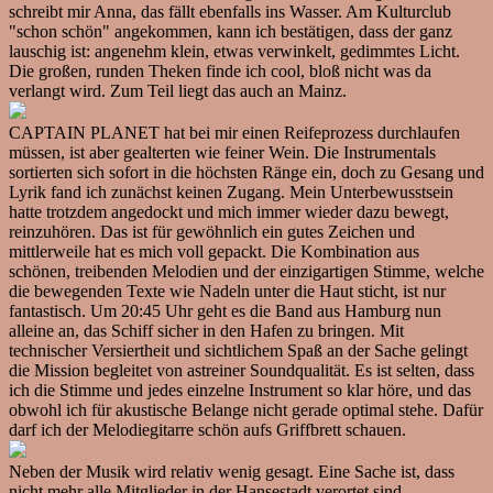
schreibt mir Anna, das fällt ebenfalls ins Wasser. Am Kulturclub
"schon schön" angekommen, kann ich bestätigen, dass der ganz
lauschig ist: angenehm klein, etwas verwinkelt, gedimmtes Licht.
Die großen, runden Theken finde ich cool, bloß nicht was da
verlangt wird. Zum Teil liegt das auch an Mainz.
CAPTAIN PLANET hat bei mir einen Reifeprozess durchlaufen
müssen, ist aber gealterten wie feiner Wein. Die Instrumentals
sortierten sich sofort in die höchsten Ränge ein, doch zu Gesang und
Lyrik fand ich zunächst keinen Zugang. Mein Unterbewusstsein
hatte trotzdem angedockt und mich immer wieder dazu bewegt,
reinzuhören. Das ist für gewöhnlich ein gutes Zeichen und
mittlerweile hat es mich voll gepackt. Die Kombination aus
schönen, treibenden Melodien und der einzigartigen Stimme, welche
die bewegenden Texte wie Nadeln unter die Haut sticht, ist nur
fantastisch. Um 20:45 Uhr geht es die Band aus Hamburg nun
alleine an, das Schiff sicher in den Hafen zu bringen. Mit
technischer Versiertheit und sichtlichem Spaß an der Sache gelingt
die Mission begleitet von astreiner Soundqualität. Es ist selten, dass
ich die Stimme und jedes einzelne Instrument so klar höre, und das
obwohl ich für akustische Belange nicht gerade optimal stehe. Dafür
darf ich der Melodiegitarre schön aufs Griffbrett schauen.
Neben der Musik wird relativ wenig gesagt. Eine Sache ist, dass
nicht mehr alle Mitglieder in der Hansestadt verortet sind.