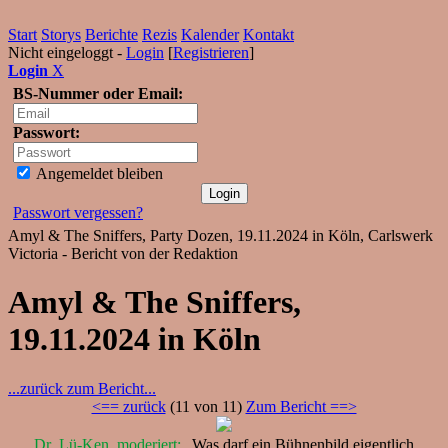
Start
Storys
Berichte
Rezis
Kalender
Kontakt
Nicht eingeloggt -
Login
[
Registrieren
]
Login
X
BS-Nummer oder Email:
Passwort:
Angemeldet bleiben
Passwort vergessen?
Amyl & The Sniffers, Party Dozen, 19.11.2024 in Köln, Carlswerk
Victoria - Bericht von der Redaktion
Amyl & The Sniffers,
19.11.2024 in Köln
...zurück zum Bericht...
<== zurück
(11 von 11)
Zum Bericht ==>
Dr_Lü-Ken_moderiert:
„Was darf ein Bühnenbild eigentlich