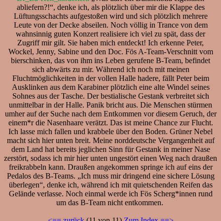
abliefern?!“, denke ich, als plötzlich über mir die Klappe des
Lüftungsschachts aufgestoßen wird und sich plötzlich mehrere
Leute von der Decke abseilen. Noch völlig in Trance von dem
wahnsinnig guten Konzert realisiere ich viel zu spät, dass der
Zugriff mir gilt. Sie haben mich entdeckt! Ich erkenne Peter,
Wockel, Jenny, Sabine und den Doc. Fös A-Team-Verschnitt vom
bierschinken, das von ihm ins Leben gerufene B-Team, befindet
sich abwärts zu mir. Während ich noch mit meinen
Fluchtmöglichkeiten in der vollen Halle hadere, fällt Peter beim
Ausklinken aus dem Karabiner plötzlich eine alte Windel seines
Sohnes aus der Tasche. Der bestialische Gestank verbreitet sich
unmittelbar in der Halle. Panik bricht aus. Die Menschen stürmen
umher auf der Suche nach dem Entkommen vor diesem Geruch, der
einem*r die Nasenhaare verätzt. Das ist meine Chance zur Flucht.
Ich lasse mich fallen und krabbele über den Boden. Grüner Nebel
macht sich hier unten breit. Meine norddeutsche Vergangenheit auf
dem Land hat bereits jeglichen Sinn für Gestank in meiner Nase
zerstört, sodass ich mir hier unten ungestört einen Weg nach draußen
freikrabbeln kann. Draußen angekommen springe ich auf eins der
Pedalos des B-Teams. „Ich muss mir dringend eine sichere Lösung
überlegen“, denke ich, während ich mit quietschenden Reifen das
Gelände verlasse. Noch einmal werde ich Fös Scherg*innen rund
um das B-Team nicht entkommen.
<== zurück
(11 von 11)
Zum Index ==>