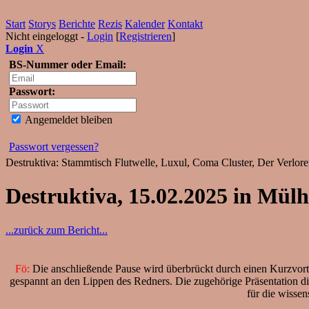
Start
Storys
Berichte
Rezis
Kalender
Kontakt
Nicht eingeloggt -
Login
[
Registrieren
]
Login
X
BS-Nummer oder Email:
Passwort:
Angemeldet bleiben
Passwort vergessen?
Destruktiva: Stammtisch Flutwelle, Luxul, Coma Cluster, Der Verlo
Destruktiva, 15.02.2025 in Mül
...zurück zum Bericht...
Fö:
Die anschließende Pause wird überbrückt durch einen Kurzvortr
gespannt an den Lippen des Redners. Die zugehörige Präsentation d
für die wissen