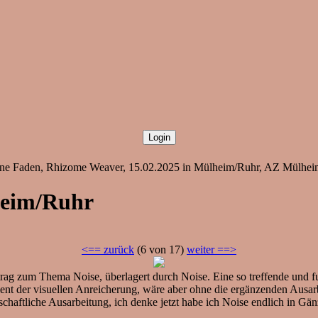
rene Faden, Rhizome Weaver, 15.02.2025 in Mülheim/Ruhr, AZ Mülheim
heim/Ruhr
<== zurück
(6 von 17)
weiter ==>
ag zum Thema Noise, überlagert durch Noise. Eine so treffende und fu
ient der visuellen Anreicherung, wäre aber ohne die ergänzenden Ausa
schaftliche Ausarbeitung, ich denke jetzt habe ich Noise endlich in Gä