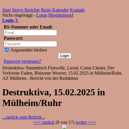
Start
Storys
Berichte
Rezis
Kalender
Kontakt
Nicht eingeloggt -
Login
[
Registrieren
]
Login
X
BS-Nummer oder Email:
Passwort:
Angemeldet bleiben
Passwort vergessen?
Destruktiva: Stammtisch Flutwelle, Luxul, Coma Cluster, Der
Verlorene Faden, Rhizome Weaver, 15.02.2025 in Mülheim/Ruhr,
AZ Mülheim - Bericht von der Redaktion
Destruktiva, 15.02.2025 in
Mülheim/Ruhr
...zurück zum Bericht...
<== zurück
(8 von 17)
weiter ==>