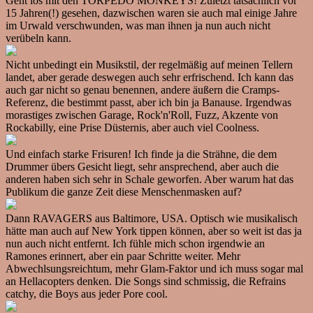
Geht los mit den TORPEDO MONKEYS! Zuletzt tatsächlich vor
15 Jahren(!) gesehen, dazwischen waren sie auch mal einige Jahre
im Urwald verschwunden, was man ihnen ja nun auch nicht
verübeln kann.
Nicht unbedingt ein Musikstil, der regelmäßig auf meinen Tellern
landet, aber gerade deswegen auch sehr erfrischend. Ich kann das
auch gar nicht so genau benennen, andere äußern die Cramps-
Referenz, die bestimmt passt, aber ich bin ja Banause. Irgendwas
morastiges zwischen Garage, Rock'n'Roll, Fuzz, Akzente von
Rockabilly, eine Prise Düsternis, aber auch viel Coolness.
Und einfach starke Frisuren! Ich finde ja die Strähne, die dem
Drummer übers Gesicht liegt, sehr ansprechend, aber auch die
anderen haben sich sehr in Schale geworfen. Aber warum hat das
Publikum die ganze Zeit diese Menschenmasken auf?
Dann RAVAGERS aus Baltimore, USA. Optisch wie musikalisch
hätte man auch auf New York tippen können, aber so weit ist das ja
nun auch nicht entfernt. Ich fühle mich schon irgendwie an
Ramones erinnert, aber ein paar Schritte weiter. Mehr
Abwechlsungsreichtum, mehr Glam-Faktor und ich muss sogar mal
an Hellacopters denken. Die Songs sind schmissig, die Refrains
catchy, die Boys aus jeder Pore cool.