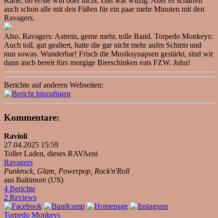
Karte, ob er/sie will oder nicht. Das war witzig. Aber es scharren
auch schon alle mit den Füßen für ein paar mehr Minuten mit den
Ravagers.
Also. Ravagers: Astrein, gerne mehr, tolle Band. Torpedo Monkeys:
Auch toll, gut gealtert, hatte die gar nicht mehr aufm Schirm und
nun sowas. Wunderbar! Frisch die Musiksynapsen gestärkt, sind wir
dann auch bereit fürs morgige Bierschinken eats FZW. Juhu!
Berichte auf anderen Webseiten:
Kommentare:
Ravioli
27.04.2025 15:59
Toller Laden, dieses RAVAeni
Ravagers
Punkrock, Glam, Powerpop, Rock'n'Roll
aus Baltimore (US)
4 Berichte
2 Reviews
Torpedo Monkeys