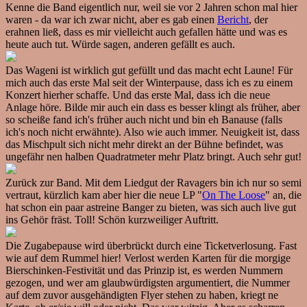
Kenne die Band eigentlich nur, weil sie vor 2 Jahren schon mal hier
waren - da war ich zwar nicht, aber es gab einen
Bericht
, der
erahnen ließ, dass es mir vielleicht auch gefallen hätte und was es
heute auch tut. Würde sagen, anderen gefällt es auch.
Das Wageni ist wirklich gut gefüllt und das macht echt Laune! Für
mich auch das erste Mal seit der Winterpause, dass ich es zu einem
Konzert hierher schaffe. Und das erste Mal, dass ich die neue
Anlage höre. Bilde mir auch ein dass es besser klingt als früher, aber
so scheiße fand ich's früher auch nicht und bin eh Banause (falls
ich's noch nicht erwähnte). Also wie auch immer. Neuigkeit ist, dass
das Mischpult sich nicht mehr direkt an der Bühne befindet, was
ungefähr nen halben Quadratmeter mehr Platz bringt. Auch sehr gut!
Zurück zur Band. Mit dem Liedgut der Ravagers bin ich nur so semi
vertraut, kürzlich kam aber hier die neue LP "
On The Loose
" an, die
hat schon ein paar astreine Banger zu bieten, was sich auch live gut
ins Gehör fräst. Toll! Schön kurzweiliger Auftritt.
Die Zugabepause wird überbrückt durch eine Ticketverlosung. Fast
wie auf dem Rummel hier! Verlost werden Karten für die morgige
Bierschinken-Festivität und das Prinzip ist, es werden Nummern
gezogen, und wer am glaubwürdigsten argumentiert, die Nummer
auf dem zuvor ausgehändigten Flyer stehen zu haben, kriegt ne