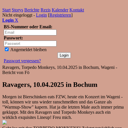
Start
Storys
Berichte
Rezis
Kalender
Kontakt
Nicht eingeloggt -
Login
[
Registrieren
]
Login
X
BS-Nummer oder Email:
Passwort:
Angemeldet bleiben
Passwort vergessen?
Ravagers, Torpedo Monkeys, 10.04.2025 in Bochum, Wageni -
Bericht von Fö
Ravagers, 10.04.2025 in Bochum
Morgen ist Bierschinken eats FZW, heute ein Konzert im Wageni -
toll, können wir uns wieder ranschmeißen und das Ganze als
"Warmup-Show" kapern. Hat ja die letzten Male auch immer prima
geklappt. Mit den Ravagers und Torpedo Monkeys auch ein
wirklich exquisites Lineup! Freu mich.