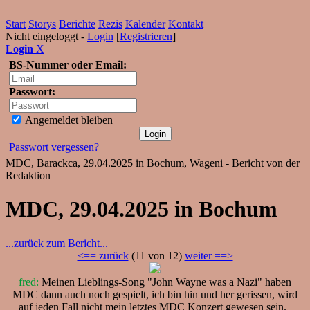
Start
Storys
Berichte
Rezis
Kalender
Kontakt
Nicht eingeloggt -
Login
[
Registrieren
]
Login
X
BS-Nummer oder Email:
Passwort:
Angemeldet bleiben
Passwort vergessen?
MDC, Barackca, 29.04.2025 in Bochum, Wageni - Bericht von der
Redaktion
MDC, 29.04.2025 in Bochum
...zurück zum Bericht...
<== zurück
(11 von 12)
weiter ==>
fred:
Meinen Lieblings-Song "John Wayne was a Nazi" haben
MDC dann auch noch gespielt, ich bin hin und her gerissen, wird
auf jeden Fall nicht mein letztes MDC Konzert gewesen sein.