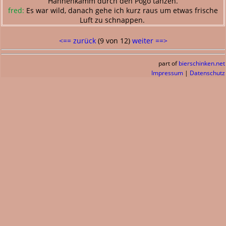
Hahnenkamm durch den Pogo tanzen.
fred:
Es war wild, danach gehe ich kurz raus um etwas frische
Luft zu schnappen.
<== zurück
(9 von 12)
weiter ==>
part of
bierschinken.net
Impressum
|
Datenschutz