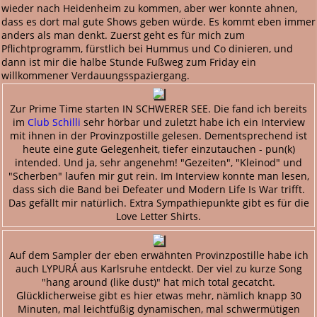
wieder nach Heidenheim zu kommen, aber wer konnte ahnen,
dass es dort mal gute Shows geben würde. Es kommt eben immer
anders als man denkt. Zuerst geht es für mich zum
Pflichtprogramm, fürstlich bei Hummus und Co dinieren, und
dann ist mir die halbe Stunde Fußweg zum Friday ein
willkommener Verdauungsspaziergang.
Zur Prime Time starten IN SCHWERER SEE. Die fand ich bereits
im
Club Schilli
sehr hörbar und zuletzt habe ich ein Interview
mit ihnen in der Provinzpostille gelesen. Dementsprechend ist
heute eine gute Gelegenheit, tiefer einzutauchen - pun(k)
intended. Und ja, sehr angenehm! "Gezeiten", "Kleinod" und
"Scherben" laufen mir gut rein. Im Interview konnte man lesen,
dass sich die Band bei Defeater und Modern Life Is War trifft.
Das gefällt mir natürlich. Extra Sympathiepunkte gibt es für die
Love Letter Shirts.
Auf dem Sampler der eben erwähnten Provinzpostille habe ich
auch LYPURÁ aus Karlsruhe entdeckt. Der viel zu kurze Song
"hang around (like dust)" hat mich total gecatcht.
Glücklicherweise gibt es hier etwas mehr, nämlich knapp 30
Minuten, mal leichtfüßig dynamischen, mal schwermütigen