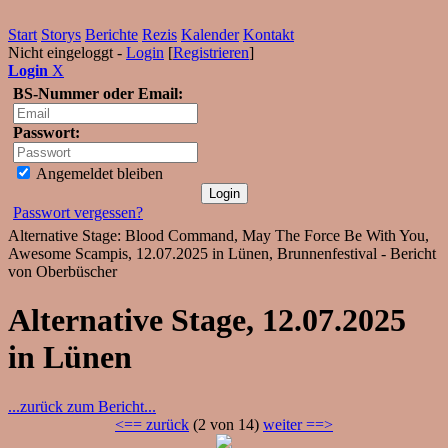
Start
Storys
Berichte
Rezis
Kalender
Kontakt
Nicht eingeloggt -
Login
[
Registrieren
]
Login
X
BS-Nummer oder Email:
Passwort:
Angemeldet bleiben
Passwort vergessen?
Alternative Stage: Blood Command, May The Force Be With You,
Awesome Scampis, 12.07.2025 in Lünen, Brunnenfestival - Bericht
von Oberbüscher
Alternative Stage, 12.07.2025
in Lünen
...zurück zum Bericht...
<== zurück
(2 von 14)
weiter ==>