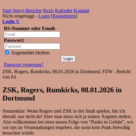
Start
Storys
Berichte
Rezis
Kalender
Kontakt
Nicht eingeloggt -
Login
[
Registrieren
]
Login
X
BS-Nummer oder Email:
Passwort:
Angemeldet bleiben
Passwort vergessen?
ZSK, Rogers, Rumkicks, 08.01.2026 in Dortmund, FZW - Bericht
von Fö
ZSK, Rogers, Rumkicks, 08.01.2026 in
Dortmund
Sonnenklar: Wenn Rogers und ZSK in der Stadt spielen, bin ich
überall, nur nicht da! Aber man muss sich ja seinen Ängsten stellen.
Also willkommen bei einer neuen Folge von "Punks in Gefahr", wo
wir uns zu Veranstaltungen begeben, die sonst kein Punk freiwillig
besuchen würde.