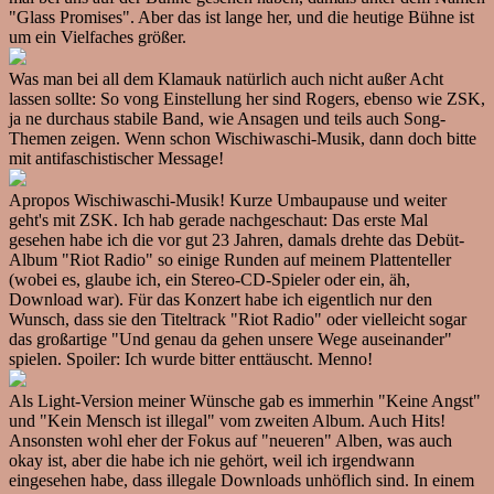
"Glass Promises". Aber das ist lange her, und die heutige Bühne ist
um ein Vielfaches größer.
Was man bei all dem Klamauk natürlich auch nicht außer Acht
lassen sollte: So vong Einstellung her sind Rogers, ebenso wie ZSK,
ja ne durchaus stabile Band, wie Ansagen und teils auch Song-
Themen zeigen. Wenn schon Wischiwaschi-Musik, dann doch bitte
mit antifaschistischer Message!
Apropos Wischiwaschi-Musik! Kurze Umbaupause und weiter
geht's mit ZSK. Ich hab gerade nachgeschaut: Das erste Mal
gesehen habe ich die vor gut 23 Jahren, damals drehte das Debüt-
Album "Riot Radio" so einige Runden auf meinem Plattenteller
(wobei es, glaube ich, ein Stereo-CD-Spieler oder ein, äh,
Download war). Für das Konzert habe ich eigentlich nur den
Wunsch, dass sie den Titeltrack "Riot Radio" oder vielleicht sogar
das großartige "Und genau da gehen unsere Wege auseinander"
spielen. Spoiler: Ich wurde bitter enttäuscht. Menno!
Als Light-Version meiner Wünsche gab es immerhin "Keine Angst"
und "Kein Mensch ist illegal" vom zweiten Album. Auch Hits!
Ansonsten wohl eher der Fokus auf "neueren" Alben, was auch
okay ist, aber die habe ich nie gehört, weil ich irgendwann
eingesehen habe, dass illegale Downloads unhöflich sind. In einem