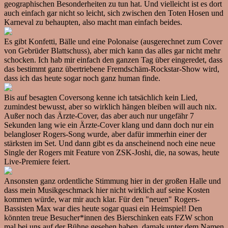
geographischen Besonderheiten zu tun hat. Und vielleicht ist es dort
auch einfach gar nicht so leicht, sich zwischen den Toten Hosen und
Karneval zu behaupten, also macht man einfach beides.
Es gibt Konfetti, Bälle und eine Polonaise (ausgerechnet zum Cover
von Gebrüder Blattschuss), aber mich kann das alles gar nicht mehr
schocken. Ich hab mir einfach den ganzen Tag über eingeredet, dass
das bestimmt ganz übertriebene Fremdschäm-Rockstar-Show wird,
dass ich das heute sogar noch ganz human finde.
Bis auf besagten Coversong kenne ich tatsächlich kein Lied,
zumindest bewusst, aber so wirklich hängen bleiben will auch nix.
Außer noch das Ärzte-Cover, das aber auch nur ungefähr 7
Sekunden lang wie ein Ärzte-Cover klang und dann doch nur ein
belangloser Rogers-Song wurde, aber dafür immerhin einer der
stärksten im Set. Und dann gibt es da anscheinend noch eine neue
Single der Rogers mit Feature von ZSK-Joshi, die, na sowas, heute
Live-Premiere feiert.
Ansonsten ganz ordentliche Stimmung hier in der großen Halle und
dass mein Musikgeschmack hier nicht wirklich auf seine Kosten
kommen würde, war mir auch klar. Für den "neuen" Rogers-
Bassisten Max war dies heute sogar quasi ein Heimspiel! Den
könnten treue Besucher*innen des Bierschinken eats FZW schon
mal bei uns auf der Bühne gesehen haben, damals unter dem Namen