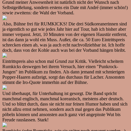
Grund meiner Anwesenheit ist natürlich nicht der Wunsch nach
Selbstgeißelung, sondern erstens ein Date mit André (immer schön!)
sowie zweitens: die Wahl der Vorband.
Also, Bühne frei für RUMKICKS! Die drei Südkoreanerinnen sind
ja eigentlich so gut wie jedes Jahr hier auf Tour, hab ich bisher aber
immer verpasst. Jetzt, 10 Minuten von der eigenen Haustür entfernt,
ist das dann ja wohl ein Muss. Außer, die ca. 50 Euro Eintrittspreis
schrecken einen ab, was ja auch echt nachvollziehbar ist. Ich hoffe
doch, dass von der Kohle auch was bei der Vorband hängen bleibt.
Eintrittspreis also schon mal Grund zur Kritik. Vielleicht scheitern
Rumkicks deswegen bei ihrem Versuch, hier einen "Punkrock-
Jungen" im Publikum zu finden. Als dann jemand mit schmierigen
Popper-Haaren aufzeigt, sorgt das durchaus für Lacher. Ansonsten
stimmt die Iro-Quote immerhin auf der Bühne.
Und überhaupt, für Unterhaltung ist gesorgt. Die Band spricht
manchmal englisch, manchmal koreanisch, meistens aber deutsch.
Und so blitzt durch, dass sie nicht nur feinen Humor haben und sich
nicht allzu ernst nehmen, sondern auch mal gegen das Publikum
pöbeln können und ansonsten auch ganz viel angepisste Wut bis
Freude rauslassen. Stark!
Rumkicks (oder Rumsticks, wie sie später noch genannt werden...)