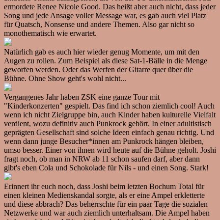
ermordete Renee Nicole Good. Das heißt aber auch nicht, dass jeder
Song und jede Ansage voller Message war, es gab auch viel Platz
für Quatsch, Nonsense und andere Themen. Also gar nicht so
monothematisch wie erwartet.
Natürlich gab es auch hier wieder genug Momente, um mit den
Augen zu rollen. Zum Beispiel als diese Sat-1-Bälle in die Menge
geworfen werden. Oder das Werfen der Gitarre quer über die
Bühne. Ohne Show geht's wohl nicht...
Vergangenes Jahr haben ZSK eine ganze Tour mit
"Kinderkonzerten" gespielt. Das find ich schon ziemlich cool! Auch
wenn ich nicht Zielgruppe bin, auch Kinder haben kulturelle Vielfalt
verdient, wozu definitiv auch Punkrock gehört. In einer adultistisch
geprägten Gesellschaft sind solche Ideen einfach genau richtig. Und
wenn dann junge Besucher*innen am Punkrock hängen bleiben,
umso besser. Einer von ihnen wird heute auf die Bühne geholt. Joshi
fragt noch, ob man in NRW ab 11 schon saufen darf, aber dann
gibt's eben Cola und Schokolade für Nils - und einen Song. Stark!
Erinnert ihr euch noch, dass Joshi beim letzten Bochum Total für
einen kleinen Medienskandal sorgte, als er eine Ampel erkletterte
und diese abbrach? Das beherrschte für ein paar Tage die sozialen
Netzwerke und war auch ziemlich unterhaltsam. Die Ampel haben