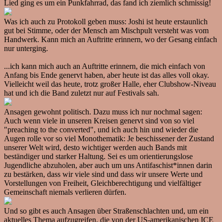
Lied ging es um ein Punkfahrrad, das fand ich ziemlich schmissig!
Was ich auch zu Protokoll geben muss: Joshi ist heute erstaunlich
gut bei Stimme, oder der Mensch am Mischpult versteht was vom
Handwerk. Kann mich an Auftritte erinnern, wo der Gesang einfach
nur unterging.
...ich kann mich auch an Auftritte erinnern, die mich einfach von
Anfang bis Ende genervt haben, aber heute ist das alles voll okay.
Vielleicht weil das heute, trotz großer Halle, eher Clubshow-Niveau
hat und ich die Band zuletzt nur auf Festivals sah.
Ansagen gewohnt politisch. Dazu muss ich nur nochmal sagen:
Auch wenn viele in unseren Kreisen genervt sind von so viel
"preaching to the converted", und ich auch hin und wieder die
Augen rolle vor so viel Monothematik: Je beschissener der Zustand
unserer Welt wird, desto wichtiger werden auch Bands mit
beständiger und starker Haltung. Sei es um orientierungslose
Jugendliche abzuholen, aber auch um uns Antifaschist*innen darin
zu bestärken, dass wir viele sind und dass wir unsere Werte und
Vorstellungen von Freiheit, Gleichberechtigung und vielfältiger
Gemeinschaft niemals verlieren dürfen.
Und so gibt es auch Ansagen über Straßenschlachten und, um ein
aktuelles Thema aufzugreifen, die von der US-amerikanischen ICE