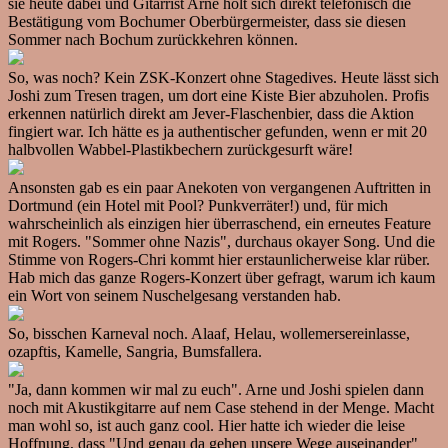
sie heute dabei und Gitarrist Arne holt sich direkt telefonisch die
Bestätigung vom Bochumer Oberbürgermeister, dass sie diesen
Sommer nach Bochum zurückkehren können.
So, was noch? Kein ZSK-Konzert ohne Stagedives. Heute lässt sich
Joshi zum Tresen tragen, um dort eine Kiste Bier abzuholen. Profis
erkennen natürlich direkt am Jever-Flaschenbier, dass die Aktion
fingiert war. Ich hätte es ja authentischer gefunden, wenn er mit 20
halbvollen Wabbel-Plastikbechern zurückgesurft wäre!
Ansonsten gab es ein paar Anekoten von vergangenen Auftritten in
Dortmund (ein Hotel mit Pool? Punkverräter!) und, für mich
wahrscheinlich als einzigen hier überraschend, ein erneutes Feature
mit Rogers. "Sommer ohne Nazis", durchaus okayer Song. Und die
Stimme von Rogers-Chri kommt hier erstaunlicherweise klar rüber.
Hab mich das ganze Rogers-Konzert über gefragt, warum ich kaum
ein Wort von seinem Nuschelgesang verstanden hab.
So, bisschen Karneval noch. Alaaf, Helau, wollemersereinlasse,
ozapftis, Kamelle, Sangria, Bumsfallera.
"Ja, dann kommen wir mal zu euch". Arne und Joshi spielen dann
noch mit Akustikgitarre auf nem Case stehend in der Menge. Macht
man wohl so, ist auch ganz cool. Hier hatte ich wieder die leise
Hoffnung, dass "Und genau da gehen unsere Wege auseinander"