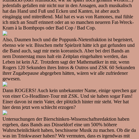
jedenfalls gefallen mir nicht nur in den Ansagen, auch musikalisch
hat das Hand und Fuß und Ecken und Kanten, ist aber auch
eingängig und mitreißend. Mal hat es was von Ramones, mal fühle
ich mich an Snuff erinnert oder an so manchen neueren Fat-Wreck-
Kram à la Bombpops oder Bad Cop / Bad Cop.
Also, Daumen hoch und die Poppunk-Nietenfraktion ist begeistert,
ebenso wie wir. Bisschen mehr Spielzeit hätte ich gut gefunden und
die Band auch, sagt mir mein koreanisch. Aber bei drei Bands an
nem Donnerstag muss halt ein Zeitplan eingehalten werden, das
Leben ist kein AZ. Trotzdem sagt der Mathematiker in mir, wenn
Rogers 120 Sekunden ihres Intros & Outros und ZSK 60 Sekunden
ihrer Zugabepause abgegeben hätten, wären wir alle zufriedener
gewesen.
Dann ROGERS! Auch kein unbekannter Name, einige sprechen gar
von einer Co-Headliner-Tour mit ZSK. Und sie haben sogar Fans!
Einer davon ist mein Vater, der plötzlich hinter mir steht. Wer hat
hier denn jetzt wen schlecht erzogen?
Untersuchungen der Bierschinken-Wissenschaftsredaktion haben
ergeben, dass Bands aus Düsseldorf eine um 500% höhere
Wahrscheinlichkeit haben, beschissene Musik zu machen. Ob die da
was im Trinkwasser haben? Wir vermuten, dass es irgendwas mit