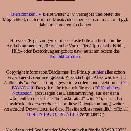
BierschinkenTV
bleibt weiter 24/7 verfügbar und bietet die
Möglichkeit, euch dort mit Musikvideos berieseln zu lassen und ggf.
dabei mit anderen zu chatten.
Hinweise/Ergänzungen zu dieser Liste bitte am besten in die
Artikelkommentare, für generelle Vorschläge/Tipps, Lob, Kritik,
Hilfs- oder Bestechungsangebote usw. nutzt am besten das
Kontaktformular
!
Copyright information/Disclaimer: Im Prinzip ist
hier
alles schon
hervorragend zusammengefasst. Zusätzlich gilt: Alles was hier im
Artikel als "
meine
Leistung" gewertet werden kann, steht unter
CC
BY-NC 4.0
! Das gilt natürlich auch für mein "
Öffentliches
Notizbuch
" (sozusagen die Datensammlung, aus der dann
wöchentlich diese Liste "herauskuratiert" wird ^^), es ist also
ausdrücklich
erwünscht
dass ihr diese Daten(sammlung) weiter
verwendet! Desweiteren ist diese Playlist selbstverständlich offiziell
DIN EN ISO OI 1977/1312
-zertifiziert ;-p
Also dann, viel Spaß mit der Wochenplaylist für die KW29 2023!