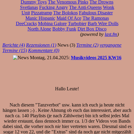
Dummy Toys
The Venomous Pinks
The Drowns
Svetlanas
Fucking Angry
The Anti-Queens
Wonk
Unit
Pizzatramp
The Bolokos
Fabulous Disaster
Manic Hispanic
Maid Of Ace
The Ramonas
DeeCracks
Mobina Galore
Turbobier
Barb Wire Dolls
North Alone
Bobby Funk
Dirt Box Disco
(powered by
last.fm
)
Berichte (4)
Rezensionen (1)
News (3)
Termine (2)
vergangene
Termine (15)
Kommentare (0)
Montag, 21.04.2025:
Musikvideos 2025 KW16
Hallo Leute!
Nach diesem "Tanzverbot" usw. kann ich euch ja heute nicht
hängen lassen ;-) . Keine Ahnung ob euch das interessiert, aber auch
nach ca. 140 Playlists (je nach Zählweise) bin ich selbst jedes Mal
wieder erstaunt, dass dennoch immer ca. 1/3 der Videos von Bands
dabei sind, die vorher noch
nie
hier vertreten waren. Diesmal sind es
sogar 12 von 22, und die "Extras" sind da noch gar nicht mitgezählt