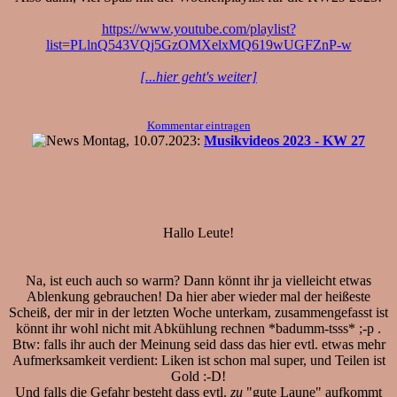
https://www.youtube.com/playlist?
list=PLlnQ543VQj5GzOMXelxMQ619wUGFZnP-w
[...hier geht's weiter]
Kommentar eintragen
Montag, 10.07.2023:
Musikvideos 2023 - KW 27
Hallo Leute!
Na, ist euch auch so warm? Dann könnt ihr ja vielleicht etwas
Ablenkung gebrauchen! Da hier aber wieder mal der heißeste
Scheiß, der mir in der letzten Woche unterkam, zusammengefasst ist
könnt ihr wohl nicht mit Abkühlung rechnen *badumm-tsss* ;-p .
Btw: falls ihr auch der Meinung seid dass das hier evtl. etwas mehr
Aufmerksamkeit verdient: Liken ist schon mal super, und Teilen ist
Gold :-D!
Und falls die Gefahr besteht dass evtl.
zu
"gute Laune" aufkommt