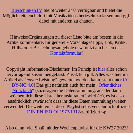
BierschinkenTV
bleibt weiter 24/7 verfügbar und bietet die
Möglichkeit, euch dort mit Musikvideos berieseln zu lassen und ggf.
dabei mit anderen zu chatten.
Hinweise/Ergänzungen zu dieser Liste bitte am besten in die
Artikelkommentare, für generelle Vorschläge/Tipps, Lob, Kritik,
Hilfs- oder Bestechungsangebote usw. nutzt am besten das
Kontaktformular
!
Copyright information/Disclaimer: Im Prinzip ist
hier
alles schon
hervorragend zusammengefasst. Zusätzlich gilt: Alles was hier im
Artikel als "
meine
Leistung" gewertet werden kann, steht unter
CC
BY-NC 4.0
! Das gilt natürlich auch für mein "
Öffentliches
Notizbuch
" (sozusagen die Datensammlung, aus der dann
wöchentlich diese Liste "herauskuratiert" wird ^^), es ist also
ausdrücklich
erwünscht
dass ihr diese Daten(sammlung) weiter
verwendet! Desweiteren ist diese Playlist selbstverständlich offiziell
DIN EN ISO OI 1977/1312
-zertifiziert ;-p
Also dann, viel Spaß mit der Wochenplaylist für die KW27 2023!