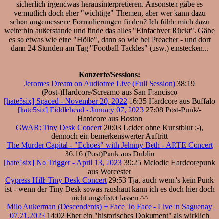
sicherlich irgendwas herausinterpretieren. Ansonsten gäbe es
vermutlich doch eher "wichtige" Themen, aber wer kann dazu
schon angemessene Formulierungen finden? Ich fühle mich dazu
weiterhin außerstande und finde das alles "Einfachver Rückt". Gäbe
es so etwas wie eine "Hölle", dann so wie bei Preacher - und dort
dann 24 Stunden am Tag "Football Tackles" (usw.) einstecken...
Konzerte/Sessions:
Jeromes Dream on Audiotree Live (Full Session)
38:19
(Post-)Hardcore/Screamo aus San Francisco
[hate5six] Spaced - November 20, 2022
16:35 Hardcore aus Buffalo
[hate5six] Fiddlehead - January 07, 2023
27:08 Post-Punk/-
Hardcore aus Boston
GWAR: Tiny Desk Concert
20:03 Leider ohne Kunstblut ;-),
dennoch ein bemerkenswerter Auftritt
The Murder Capital - "Echoes" with Jehnny Beth - ARTE Concert
36:16 (Post)Punk aus Dublin
[hate5six] No Trigger - April 13, 2023
39:25 Melodic Hardcorepunk
aus Worcester
Cypress Hill: Tiny Desk Concert
29:53 Tja, auch wenn's kein Punk
ist - wenn der Tiny Desk sowas raushaut kann ich es doch hier doch
nicht ungelistet lassen ^^
Milo Aukerman (Descendents) + Face To Face - Live in Saguenay
07.21.2023
14:02 Eher ein "historisches Dokument" als wirklich