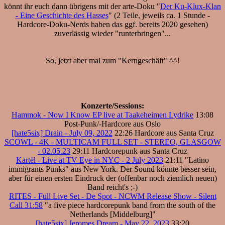
könnt ihr euch dann übrigens mit der arte-Doku "
Der Ku-Klux-Klan
- Eine Geschichte des Hasses
" (2 Teile, jeweils ca. 1 Stunde -
Hardcore-Doku-Nerds haben das ggf. bereits 2020 gesehen)
zuverlässig wieder "runterbringen"...
So, jetzt aber mal zum "Kerngeschäft" ^^!
Konzerte/Sessions:
Hammok - Now I Know EP live at Taakeheimen Lydrike
13:08
Post-Punk/-Hardcore aus Oslo
[hate5six] Drain - July 09, 2022
22:26 Hardcore aus Santa Cruz
SCOWL - 4K - MULTICAM FULL SET - STEREO, GLASGOW
- 02.05.23
29:11 Hardcorepunk aus Santa Cruz
Kārtël - Live at TV Eye in NYC - 2 July 2023
21:11 "Latino
immigrants Punks" aus New York. Der Sound könnte besser sein,
aber für einen ersten Eindruck der (offenbar noch ziemlich neuen)
Band reicht's ;-)
RITES - Full Live Set - De Spot - NCWM Release Show - Silent
Call 31:58
"a five piece hardcorepunk band from the south of the
Netherlands [Middelburg]"
[hate5six] Jeromes Dream - May 22, 2023
33:20