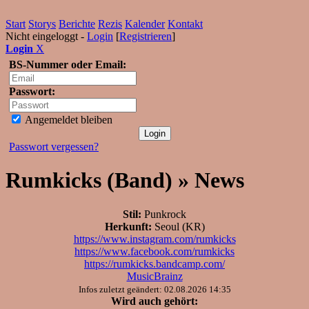
Start
Storys
Berichte
Rezis
Kalender
Kontakt
Nicht eingeloggt -
Login
[
Registrieren
]
Login
X
BS-Nummer oder Email:
Passwort:
Angemeldet bleiben
Passwort vergessen?
Rumkicks (Band) » News
Stil:
Punkrock
Herkunft:
Seoul (KR)
https://www.instagram.com/rumkicks
https://www.facebook.com/rumkicks
https://rumkicks.bandcamp.com/
MusicBrainz
Infos zuletzt geändert: 02.08.2026 14:35
Wird auch gehört: