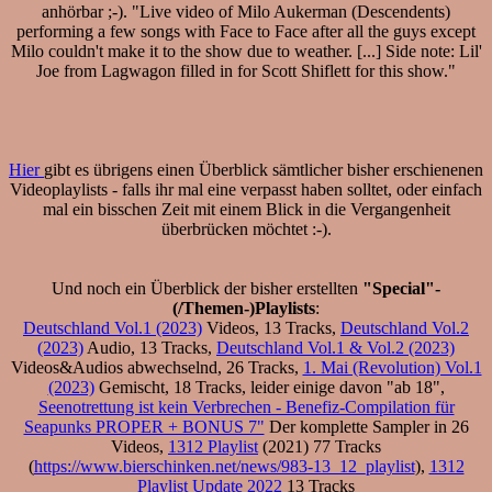
anhörbar ;-). "Live video of Milo Aukerman (Descendents)
performing a few songs with Face to Face after all the guys except
Milo couldn't make it to the show due to weather. [...] Side note: Lil'
Joe from Lagwagon filled in for Scott Shiflett for this show."
Hier
gibt es übrigens einen Überblick sämtlicher bisher erschienenen
Videoplaylists - falls ihr mal eine verpasst haben solltet, oder einfach
mal ein bisschen Zeit mit einem Blick in die Vergangenheit
überbrücken möchtet :-).
Und noch ein Überblick der bisher erstellten
"Special"-
(/Themen-)Playlists
:
Deutschland Vol.1 (2023)
Videos, 13 Tracks,
Deutschland Vol.2
(2023)
Audio, 13 Tracks,
Deutschland Vol.1 & Vol.2 (2023)
Videos&Audios abwechselnd, 26 Tracks,
1. Mai (Revolution) Vol.1
(2023)
Gemischt, 18 Tracks, leider einige davon "ab 18",
Seenotrettung ist kein Verbrechen - Benefiz-Compilation für
Seapunks PROPER + BONUS 7"
Der komplette Sampler in 26
Videos,
1312 Playlist
(2021) 77 Tracks
(
https://www.bierschinken.net/news/983-13_12_playlist
),
1312
Playlist Update 2022
13 Tracks