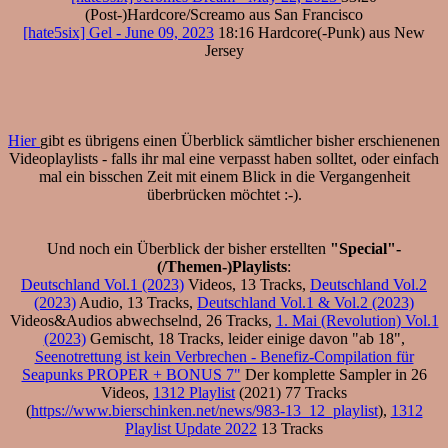
(Post-)Hardcore/Screamo aus San Francisco
[hate5six] Gel - June 09, 2023
18:16 Hardcore(-Punk) aus New
Jersey
Hier
gibt es übrigens einen Überblick sämtlicher bisher erschienenen
Videoplaylists - falls ihr mal eine verpasst haben solltet, oder einfach
mal ein bisschen Zeit mit einem Blick in die Vergangenheit
überbrücken möchtet :-).
Und noch ein Überblick der bisher erstellten
"Special"-
(/Themen-)Playlists
:
Deutschland Vol.1 (2023)
Videos, 13 Tracks,
Deutschland Vol.2
(2023)
Audio, 13 Tracks,
Deutschland Vol.1 & Vol.2 (2023)
Videos&Audios abwechselnd, 26 Tracks,
1. Mai (Revolution) Vol.1
(2023)
Gemischt, 18 Tracks, leider einige davon "ab 18",
Seenotrettung ist kein Verbrechen - Benefiz-Compilation für
Seapunks PROPER + BONUS 7"
Der komplette Sampler in 26
Videos,
1312 Playlist
(2021) 77 Tracks
(
https://www.bierschinken.net/news/983-13_12_playlist
),
1312
Playlist Update 2022
13 Tracks