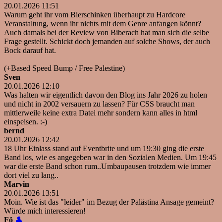
20.01.2026 11:51
Warum geht ihr vom Bierschinken überhaupt zu Hardcore
Veranstaltung, wenn ihr nichts mit dem Genre anfangen könnt?
Auch damals bei der Review von Biberach hat man sich die selbe
Frage gestellt. Schickt doch jemanden auf solche Shows, der auch
Bock darauf hat.
(+Based Speed Bump / Free Palestine)
Sven
20.01.2026 12:10
Was halten wir eigentlich davon den Blog ins Jahr 2026 zu holen
und nicht in 2002 versauern zu lassen? Für CSS braucht man
mittlerweile keine extra Datei mehr sondern kann alles in html
einspeisen. :-)
bernd
20.01.2026 12:42
18 Uhr Einlass stand auf Eventbrite und um 19:30 ging die erste
Band los, wie es angegeben war in den Sozialen Medien. Um 19:45
war die erste Band schon rum..Umbaupausen trotzdem wie immer
dort viel zu lang..
Marvin
20.01.2026 13:51
Moin. Wie ist das "leider" im Bezug der Palästina Ansage gemeint?
Würde mich interessieren!
Fö
👤