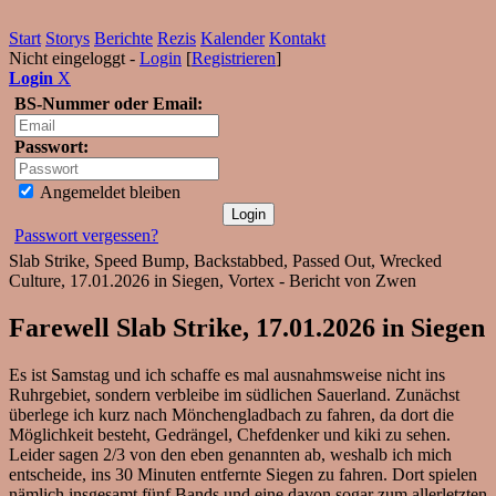
Start
Storys
Berichte
Rezis
Kalender
Kontakt
Nicht eingeloggt -
Login
[
Registrieren
]
Login
X
BS-Nummer oder Email:
Passwort:
Angemeldet bleiben
Passwort vergessen?
Slab Strike, Speed Bump, Backstabbed, Passed Out, Wrecked
Culture, 17.01.2026 in Siegen, Vortex - Bericht von Zwen
Farewell Slab Strike, 17.01.2026 in Siegen
Es ist Samstag und ich schaffe es mal ausnahmsweise nicht ins
Ruhrgebiet, sondern verbleibe im südlichen Sauerland. Zunächst
überlege ich kurz nach Mönchengladbach zu fahren, da dort die
Möglichkeit besteht, Gedrängel, Chefdenker und kiki zu sehen.
Leider sagen 2/3 von den eben genannten ab, weshalb ich mich
entscheide, ins 30 Minuten entfernte Siegen zu fahren. Dort spielen
nämlich insgesamt fünf Bands und eine davon sogar zum allerletzten