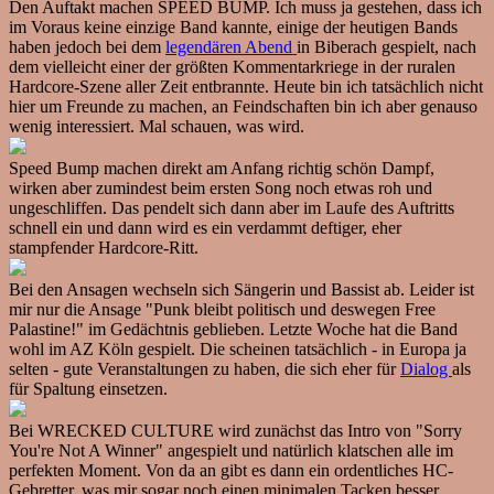
Den Auftakt machen SPEED BUMP. Ich muss ja gestehen, dass ich
im Voraus keine einzige Band kannte, einige der heutigen Bands
haben jedoch bei dem
legendären Abend
in Biberach gespielt, nach
dem vielleicht einer der größten Kommentarkriege in der ruralen
Hardcore-Szene aller Zeit entbrannte. Heute bin ich tatsächlich nicht
hier um Freunde zu machen, an Feindschaften bin ich aber genauso
wenig interessiert. Mal schauen, was wird.
Speed Bump machen direkt am Anfang richtig schön Dampf,
wirken aber zumindest beim ersten Song noch etwas roh und
ungeschliffen. Das pendelt sich dann aber im Laufe des Auftritts
schnell ein und dann wird es ein verdammt deftiger, eher
stampfender Hardcore-Ritt.
Bei den Ansagen wechseln sich Sängerin und Bassist ab. Leider ist
mir nur die Ansage "Punk bleibt politisch und deswegen Free
Palastine!" im Gedächtnis geblieben. Letzte Woche hat die Band
wohl im AZ Köln gespielt. Die scheinen tatsächlich - in Europa ja
selten - gute Veranstaltungen zu haben, die sich eher für
Dialog
als
für Spaltung einsetzen.
Bei WRECKED CULTURE wird zunächst das Intro von "Sorry
You're Not A Winner" angespielt und natürlich klatschen alle im
perfekten Moment. Von da an gibt es dann ein ordentliches HC-
Gebretter, was mir sogar noch einen minimalen Tacken besser