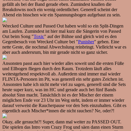
gefällt als bei der Band gerade eben. Zumindest knallen die
Breakdowns noch ein wenig ordentlicher. Generell scheint der
Abend ein bisschen wie ein Spannungsbogen aufgebaut zu sein.
Wrecked Culture und Passed Out haben wohl so ein Split-Dingen
am Laufen. Zumindest ist hier mal kurz die Sängerin von Passed
Out beim Song "
Toxic
" auf der Bühne und gleich wird es den
Gegenbesuch von Wrecked Culture bei "
Punisher
" geben. Eine
nette Geste, die nochmal Abwechslung reinbringt. Vielleicht war es
aber auch andersrum, bin mir gerade nicht so ganz sicher.
Ansonsten passt auch hier wieder alles soweit und die ersten Füße
und Ellbogen fliegen durch den Raum. Trotzdem läuft alles
weitestgehend respektvoll ab. Außerdem sind immer mal wieder
FLINTA-Personen im Pit, was generell ein sehr gutes Zeichen ist.
Ansonsten habe ich nicht mehr viel zu sagen, generell sind die Sets
heute super kurz, was im HC und gerade auch bei fünf Bands
absolut Sinn macht. Tatsächlich ist es der Mischer der einem
möglichen Ende vor 23 Uhr im Weg steht, indem er immer wieder
darauf verweist die Raucherpause vor den Sets einzuhalten. Gibt es
eigentlich auch Mischer*innen die nicht rauchen? Ne, oder?!
Okay, alle geraucht?! Super, dann mal weiter zu PASSED OUT.
Die spielen das Intro vom Crazy Frog und säen dann einen Sturm