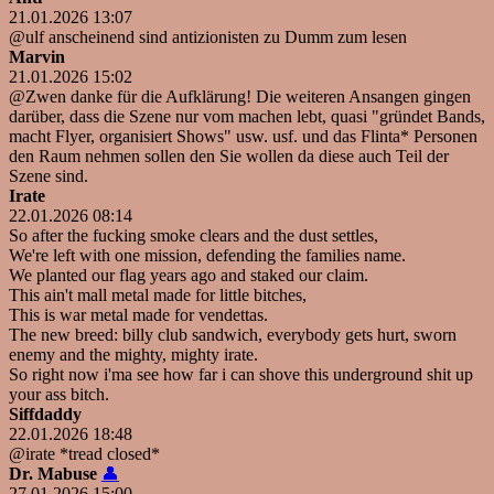
21.01.2026 13:07
@ulf anscheinend sind antizionisten zu Dumm zum lesen
Marvin
21.01.2026 15:02
@Zwen danke für die Aufklärung! Die weiteren Ansangen gingen
darüber, dass die Szene nur vom machen lebt, quasi "gründet Bands,
macht Flyer, organisiert Shows" usw. usf. und das Flinta* Personen
den Raum nehmen sollen den Sie wollen da diese auch Teil der
Szene sind.
Irate
22.01.2026 08:14
So after the fucking smoke clears and the dust settles,
We're left with one mission, defending the families name.
We planted our flag years ago and staked our claim.
This ain't mall metal made for little bitches,
This is war metal made for vendettas.
The new breed: billy club sandwich, everybody gets hurt, sworn
enemy and the mighty, mighty irate.
So right now i'ma see how far i can shove this underground shit up
your ass bitch.
Siffdaddy
22.01.2026 18:48
@irate *tread closed*
Dr. Mabuse
👤
27.01.2026 15:00