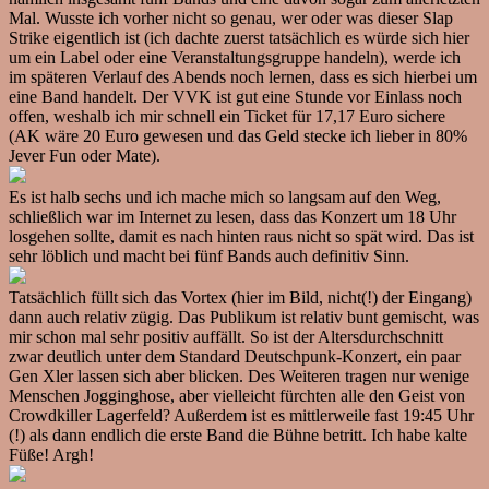
Mal. Wusste ich vorher nicht so genau, wer oder was dieser Slap
Strike eigentlich ist (ich dachte zuerst tatsächlich es würde sich hier
um ein Label oder eine Veranstaltungsgruppe handeln), werde ich
im späteren Verlauf des Abends noch lernen, dass es sich hierbei um
eine Band handelt. Der VVK ist gut eine Stunde vor Einlass noch
offen, weshalb ich mir schnell ein Ticket für 17,17 Euro sichere
(AK wäre 20 Euro gewesen und das Geld stecke ich lieber in 80%
Jever Fun oder Mate).
Es ist halb sechs und ich mache mich so langsam auf den Weg,
schließlich war im Internet zu lesen, dass das Konzert um 18 Uhr
losgehen sollte, damit es nach hinten raus nicht so spät wird. Das ist
sehr löblich und macht bei fünf Bands auch definitiv Sinn.
Tatsächlich füllt sich das Vortex (hier im Bild, nicht(!) der Eingang)
dann auch relativ zügig. Das Publikum ist relativ bunt gemischt, was
mir schon mal sehr positiv auffällt. So ist der Altersdurchschnitt
zwar deutlich unter dem Standard Deutschpunk-Konzert, ein paar
Gen Xler lassen sich aber blicken. Des Weiteren tragen nur wenige
Menschen Jogginghose, aber vielleicht fürchten alle den Geist von
Crowdkiller Lagerfeld? Außerdem ist es mittlerweile fast 19:45 Uhr
(!) als dann endlich die erste Band die Bühne betritt. Ich habe kalte
Füße! Argh!