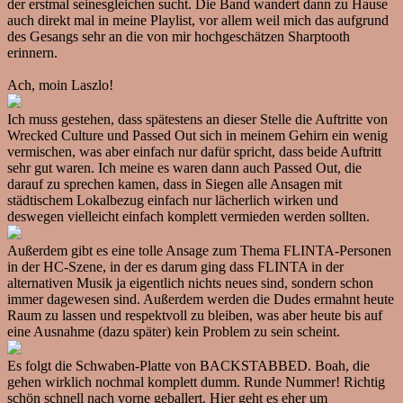
der erstmal seinesgleichen sucht. Die Band wandert dann zu Hause
auch direkt mal in meine Playlist, vor allem weil mich das aufgrund
des Gesangs sehr an die von mir hochgeschätzen Sharptooth
erinnern.
Ach, moin Laszlo!
Ich muss gestehen, dass spätestens an dieser Stelle die Auftritte von
Wrecked Culture und Passed Out sich in meinem Gehirn ein wenig
vermischen, was aber einfach nur dafür spricht, dass beide Auftritt
sehr gut waren. Ich meine es waren dann auch Passed Out, die
darauf zu sprechen kamen, dass in Siegen alle Ansagen mit
städtischem Lokalbezug einfach nur lächerlich wirken und
deswegen vielleicht einfach komplett vermieden werden sollten.
Außerdem gibt es eine tolle Ansage zum Thema FLINTA-Personen
in der HC-Szene, in der es darum ging dass FLINTA in der
alternativen Musik ja eigentlich nichts neues sind, sondern schon
immer dagewesen sind. Außerdem werden die Dudes ermahnt heute
Raum zu lassen und respektvoll zu bleiben, was aber heute bis auf
eine Ausnahme (dazu später) kein Problem zu sein scheint.
Es folgt die Schwaben-Platte von BACKSTABBED. Boah, die
gehen wirklich nochmal komplett dumm. Runde Nummer! Richtig
schön schnell nach vorne geballert. Hier geht es eher um