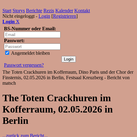
Start
Storys
Berichte
Rezis
Kalender
Kontakt
Nicht eingeloggt -
Login
[
Registrieren
]
Login
X
BS-Nummer oder Email:
Passwort:
Angemeldet bleiben
Passwort vergessen?
The Toten Crackhuren im Kofferraum, Dino Paris und der Chor der
Finsternis, 02.05.2026 in Berlin, Festsaal Kreuzberg - Bericht von
matsch
The Toten Crackhuren im
Kofferraum, 02.05.2026 in
Berlin
...zurück zum Bericht...