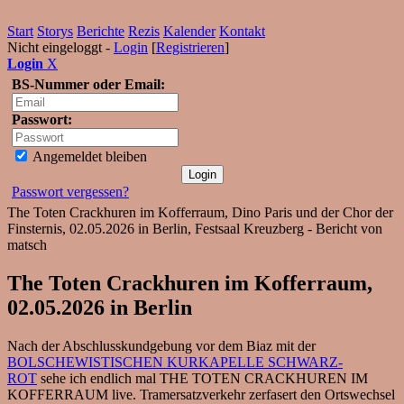
Start
Storys
Berichte
Rezis
Kalender
Kontakt
Nicht eingeloggt -
Login
[
Registrieren
]
Login
X
BS-Nummer oder Email:
Passwort:
Angemeldet bleiben
Passwort vergessen?
The Toten Crackhuren im Kofferraum, Dino Paris und der Chor der
Finsternis, 02.05.2026 in Berlin, Festsaal Kreuzberg - Bericht von
matsch
The Toten Crackhuren im Kofferraum,
02.05.2026 in Berlin
Nach der Abschlusskundgebung vor dem Biaz mit der
BOLSCHEWISTISCHEN KURKAPELLE SCHWARZ-
ROT
sehe ich endlich mal THE TOTEN CRACKHUREN IM
KOFFERRAUM live. Tramersatzverkehr zerfasert den Ortswechsel