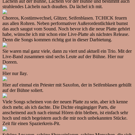
Lächeln auf der Bühne, Lächeln vor der Bühne und bestimmt auch
strahlendes Lächeln nach draußen. Da lächel ich mit.
Choreos, Kostümwechsel, Glitzer, Seifenblasen. TCHICK feuern
aus allen Rohren. Neben performativer Außerordentlichkeit bumst
das auch saugut vom Sound. Noch bevor ich die neue Platte gehört
habe, wünsche ich mir schon eine Live-Platte als nächstes Release.
Denn die Songs kommen richtig gut in dieser Darbietung.
Sie waren mal ganz viele, dann zu viert und aktuell ein Trio. Mit der
Live-Band zusammen sind sechs Leute auf der Bühne. Hier nur
Doreen.
Hier nur Ilay.
Hier auf einmal ein Priester mit Saxofon, der in Seifenblasen gehüllt
auf der Bühne soliert.
Viele Songs scheinen von der neuen Platte zu sein, aber ich kenne
doch mehr, als ich dachte. Die Dichte eingängiger Parts, die
anscheinend auch nach einmal Hören drin bleiben, ist einfach sehr
hoch und mich begeistern auch die mir noch unbekannten Stücke.
Zeit für einen Spazierkreis-Pit.
Schöne Ansagen, schöne Showeinlagen, schöne Menschen, die sich