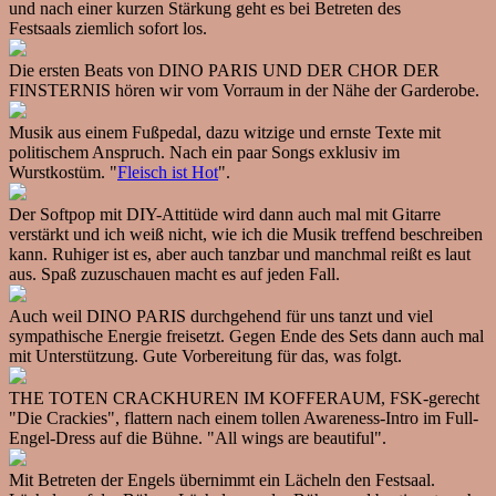
und nach einer kurzen Stärkung geht es bei Betreten des
Festsaals ziemlich sofort los.
Die ersten Beats von DINO PARIS UND DER CHOR DER
FINSTERNIS hören wir vom Vorraum in der Nähe der Garderobe.
Musik aus einem Fußpedal, dazu witzige und ernste Texte mit
politischem Anspruch. Nach ein paar Songs exklusiv im
Wurstkostüm. "
Fleisch ist Hot
".
Der Softpop mit DIY-Attitüde wird dann auch mal mit Gitarre
verstärkt und ich weiß nicht, wie ich die Musik treffend beschreiben
kann. Ruhiger ist es, aber auch tanzbar und manchmal reißt es laut
aus. Spaß zuzuschauen macht es auf jeden Fall.
Auch weil DINO PARIS durchgehend für uns tanzt und viel
sympathische Energie freisetzt. Gegen Ende des Sets dann auch mal
mit Unterstützung. Gute Vorbereitung für das, was folgt.
THE TOTEN CRACKHUREN IM KOFFERAUM, FSK-gerecht
"Die Crackies", flattern nach einem tollen Awareness-Intro im Full-
Engel-Dress auf die Bühne. "All wings are beautiful".
Mit Betreten der Engels übernimmt ein Lächeln den Festsaal.