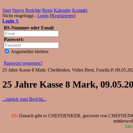
Start
Storys
Berichte
Rezis
Kalender
Kontakt
Nicht eingeloggt -
Login
[
Registrieren
]
Login
X
BS-Nummer oder Email:
Passwort:
Angemeldet bleiben
Passwort vergessen?
25 Jahre Kasse 8 Mark: Chefdenker, Volles Brett, Fusella P, 09.05.20
25 Jahre Kasse 8 Mark, 09.05.2
...zurück zum Bericht...
Fö:
Danach gibt es CHEFDENKER, gecovert von CHEFDENKER! Puh
mittlerwei
kiki