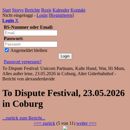
Start
Storys
Berichte
Rezis
Kalender
Kontakt
Nicht eingeloggt -
Login
[
Registrieren
]
Login
X
BS-Nummer oder Email:
Passwort:
Angemeldet bleiben
Passwort vergessen?
To Dispute Festival: Unicorn Partisans, Kalte Hand, War, Hi Mum,
Alles außer leise, 23.05.2026 in Coburg, Alter Güterbahnhof -
Bericht von alexanderdavide
To Dispute Festival, 23.05.2026
in Coburg
...zurück zum Bericht...
<== zurück
(5 von 11)
weiter ==>