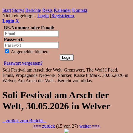
Start
Storys
Berichte
Rezis
Kalender
Kontakt
Nicht eingeloggt -
Login
[
Registrieren
]
Login
X
BS-Nummer oder Email:
Passwort:
Angemeldet bleiben
Passwort vergessen?
Soli Festival am Arsch der Welt: Grenzwert, The Wolf I Feed,
Emils, Propaganda Network, Shirker, Kasse 8 Mark, 30.05.2026 in
Welver, Am Arsch der Welt - Bericht von niklas
Soli Festival am Arsch der
Welt, 30.05.2026 in Welver
...zurück zum Bericht...
<== zurück
(15 von 27)
weiter ==>