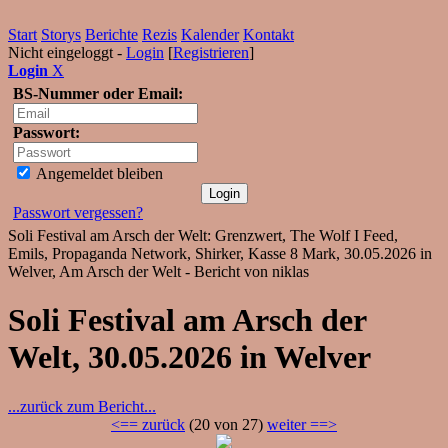
Start
Storys
Berichte
Rezis
Kalender
Kontakt
Nicht eingeloggt -
Login
[
Registrieren
]
Login
X
BS-Nummer oder Email:
Passwort:
Angemeldet bleiben
Passwort vergessen?
Soli Festival am Arsch der Welt: Grenzwert, The Wolf I Feed,
Emils, Propaganda Network, Shirker, Kasse 8 Mark, 30.05.2026 in
Welver, Am Arsch der Welt - Bericht von niklas
Soli Festival am Arsch der
Welt, 30.05.2026 in Welver
...zurück zum Bericht...
<== zurück
(20 von 27)
weiter ==>