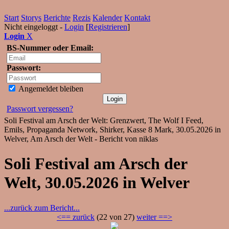
Start
Storys
Berichte
Rezis
Kalender
Kontakt
Nicht eingeloggt -
Login
[
Registrieren
]
Login
X
BS-Nummer oder Email:
Passwort:
Angemeldet bleiben
Passwort vergessen?
Soli Festival am Arsch der Welt: Grenzwert, The Wolf I Feed,
Emils, Propaganda Network, Shirker, Kasse 8 Mark, 30.05.2026 in
Welver, Am Arsch der Welt - Bericht von niklas
Soli Festival am Arsch der
Welt, 30.05.2026 in Welver
...zurück zum Bericht...
<== zurück
(22 von 27)
weiter ==>