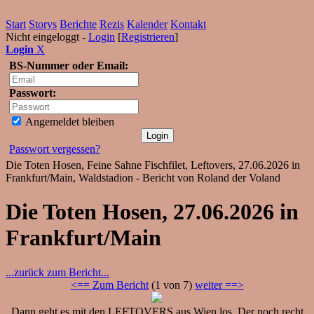
Start
Storys
Berichte
Rezis
Kalender
Kontakt
Nicht eingeloggt -
Login
[
Registrieren
]
Login
X
BS-Nummer oder Email:
Passwort:
Angemeldet bleiben
Passwort vergessen?
Die Toten Hosen, Feine Sahne Fischfilet, Leftovers, 27.06.2026 in
Frankfurt/Main, Waldstadion - Bericht von Roland der Voland
Die Toten Hosen, 27.06.2026 in
Frankfurt/Main
...zurück zum Bericht...
<== Zum Bericht
(1 von 7)
weiter ==>
Dann geht es mit den LEFTOVERS aus Wien los. Der noch recht