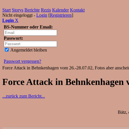
Start
Storys
Berichte
Rezis
Kalender
Kontakt
Nicht eingeloggt -
Login
[
Registrieren
]
Login
X
BS-Nummer oder Email:
Passwort:
Angemeldet bleiben
Passwort vergessen?
Force Attack in Behnkenhagen vom 26.-28.07.02, Fotos aber anschei
Force Attack in Behnkenhagen v
...zurück zum Bericht...
Bätz,