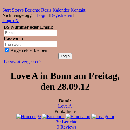
Start
Storys
Berichte
Rezis
Kalender
Kontakt
Nicht eingeloggt -
Login
[
Registrieren
]
Login
X
BS-Nummer oder Email:
Passwort:
Angemeldet bleiben
Passwort vergessen?
Love A in Bonn am Freitag,
den 28.09.12
Band:
Love A
Punk, Indie
39 Berichte
9 Reviews