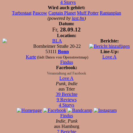
4 Storys
Wird auch gehört:
Turbostaat
Pascow
Captain Planet
Muff Potter
Rantanplan
(powered by
last.fm
)
Datum:
Fr,
28.09.12
Location:
BLA
Berichte:
Bornheimer Straße 20-22
53111
Bonn
Line-Up:
Karte
Love A
(lädt Daten von Openstreetmap)
Findus
Facebook:
Veranstaltung auf Facebook
Love A
Punk, Indie
aus Trier
39 Berichte
9 Reviews
4 Storys
Findus
Indie, Punk
aus Hamburg
7 Berichte