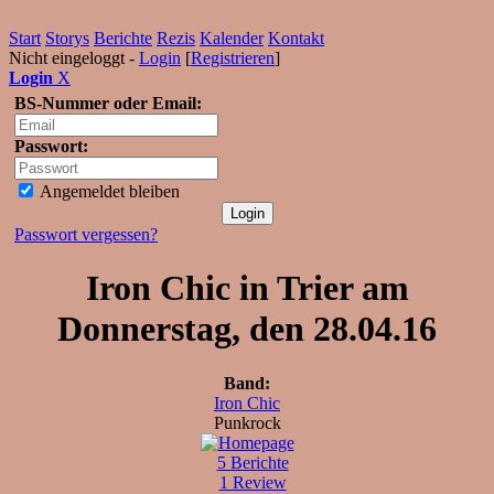
Start
Storys
Berichte
Rezis
Kalender
Kontakt
Nicht eingeloggt -
Login
[
Registrieren
]
Login
X
BS-Nummer oder Email:
Passwort:
Angemeldet bleiben
Passwort vergessen?
Iron Chic in Trier am
Donnerstag, den 28.04.16
Band:
Iron Chic
Punkrock
5 Berichte
1 Review