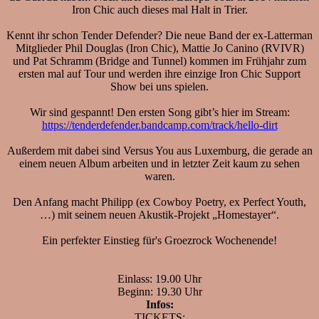
Iron Chic auch dieses mal Halt in Trier.
Kennt ihr schon Tender Defender? Die neue Band der ex-Latterman
Mitglieder Phil Douglas (Iron Chic), Mattie Jo Canino (RVIVR)
und Pat Schramm (Bridge and Tunnel) kommen im Frühjahr zum
ersten mal auf Tour und werden ihre einzige Iron Chic Support
Show bei uns spielen.
Wir sind gespannt! Den ersten Song gibt’s hier im Stream:
https://tenderdefender.bandcamp.com/track/hello-dirt
Außerdem mit dabei sind Versus You aus Luxemburg, die gerade an
einem neuen Album arbeiten und in letzter Zeit kaum zu sehen
waren.
Den Anfang macht Philipp (ex Cowboy Poetry, ex Perfect Youth,
…) mit seinem neuen Akustik-Projekt „Homestayer“.
Ein perfekter Einstieg für's Groezrock Wochenende!
Einlass: 19.00 Uhr
Beginn: 19.30 Uhr
Infos:
TICKETS: