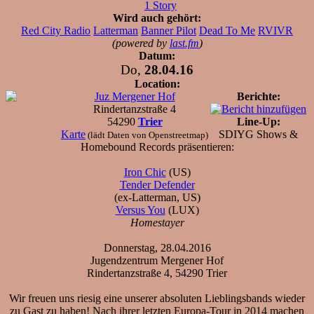
1 Story
Wird auch gehört:
Red City Radio
Latterman
Banner Pilot
Dead To Me
RVIVR
(powered by
last.fm
)
Datum:
Do,
28.04.16
Location:
Juz Mergener Hof
Berichte:
Rindertanzstraße 4
54290
Trier
Line-Up:
Karte
SDIYG Shows &
(lädt Daten von Openstreetmap)
Homebound Records präsentieren:
Iron Chic
(US)
Tender Defender
(ex-Latterman, US)
Versus You
(LUX)
Homestayer
Donnerstag, 28.04.2016
Jugendzentrum Mergener Hof
Rindertanzstraße 4, 54290 Trier
Wir freuen uns riesig eine unserer absoluten Lieblingsbands wieder
zu Gast zu haben! Nach ihrer letzten Europa-Tour in 2014 machen