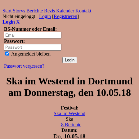
Start
Storys
Berichte
Rezis
Kalender
Kontakt
Nicht eingeloggt -
Login
[
Registrieren
]
Login
X
BS-Nummer oder Email:
Passwort:
Angemeldet bleiben
Passwort vergessen?
Ska im Westend in Dortmund
am Donnerstag, den 10.05.18
Festival:
Ska im Westend
Ska
8 Berichte
Datum:
Do,
10.05.18