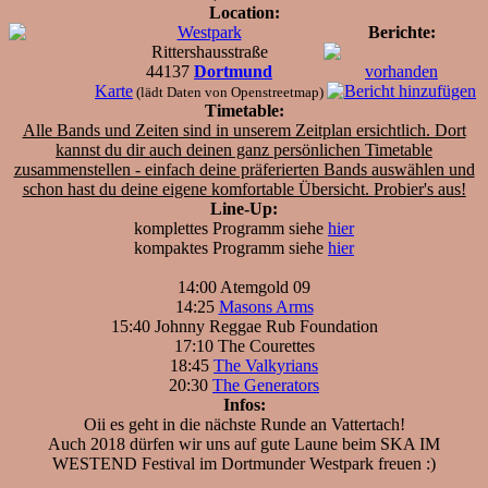
Location:
Westpark
Berichte:
Rittershausstraße
44137
Dortmund
vorhanden
Karte
(lädt Daten von Openstreetmap)
Timetable:
Alle Bands und Zeiten sind in unserem Zeitplan ersichtlich. Dort
kannst du dir auch deinen ganz persönlichen Timetable
zusammenstellen - einfach deine präferierten Bands auswählen und
schon hast du deine eigene komfortable Übersicht.
Probier's aus!
Line-Up:
komplettes Programm siehe
hier
kompaktes Programm siehe
hier
14:00 Atemgold 09
14:25
Masons Arms
15:40 Johnny Reggae Rub Foundation
17:10 The Courettes
18:45
The Valkyrians
20:30
The Generators
Infos:
Oii es geht in die nächste Runde an Vattertach!
Auch 2018 dürfen wir uns auf gute Laune beim SKA IM
WESTEND Festival im Dortmunder Westpark freuen :)