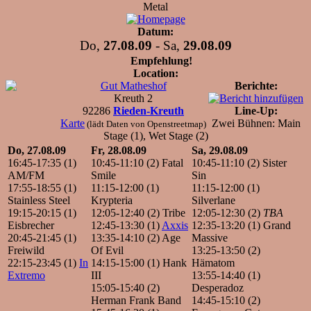
Metal
Datum:
Do,
27.08.09
- Sa,
29.08.09
Empfehlung!
Location:
Gut Matheshof
Berichte:
Kreuth 2
92286
Rieden-Kreuth
Line-Up:
Karte
Zwei Bühnen: Main
(lädt Daten von Openstreetmap)
Stage (1), Wet Stage (2)
Do, 27.08.09
Fr, 28.08.09
Sa, 29.08.09
16:45-17:35 (1)
10:45-11:10 (2) Fatal
10:45-11:10 (2) Sister
AM/FM
Smile
Sin
17:55-18:55 (1)
11:15-12:00 (1)
11:15-12:00 (1)
Stainless Steel
Krypteria
Silverlane
19:15-20:15 (1)
12:05-12:40 (2) Tribe
12:05-12:30 (2)
TBA
Eisbrecher
12:45-13:30 (1)
Axxis
12:35-13:20 (1) Grand
20:45-21:45 (1)
13:35-14:10 (2) Age
Massive
Freiwild
Of Evil
13:25-13:50 (2)
22:15-23:45 (1)
In
14:15-15:00 (1) Hank
Hämatom
Extremo
III
13:55-14:40 (1)
15:05-15:40 (2)
Desperadoz
Herman Frank Band
14:45-15:10 (2)