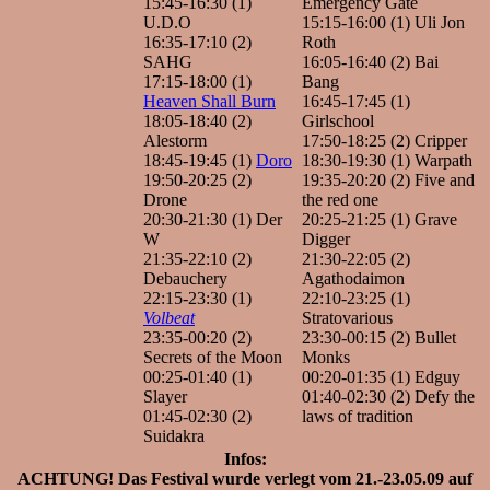
15:45-16:30 (1)
Emergency Gate
U.D.O
15:15-16:00 (1) Uli Jon
16:35-17:10 (2)
Roth
SAHG
16:05-16:40 (2) Bai
17:15-18:00 (1)
Bang
Heaven Shall Burn
16:45-17:45 (1)
18:05-18:40 (2)
Girlschool
Alestorm
17:50-18:25 (2) Cripper
18:45-19:45 (1)
Doro
18:30-19:30 (1) Warpath
19:50-20:25 (2)
19:35-20:20 (2) Five and
Drone
the red one
20:30-21:30 (1) Der
20:25-21:25 (1) Grave
W
Digger
21:35-22:10 (2)
21:30-22:05 (2)
Debauchery
Agathodaimon
22:15-23:30 (1)
22:10-23:25 (1)
Volbeat
Stratovarious
23:35-00:20 (2)
23:30-00:15 (2) Bullet
Secrets of the Moon
Monks
00:25-01:40 (1)
00:20-01:35 (1) Edguy
Slayer
01:40-02:30 (2) Defy the
01:45-02:30 (2)
laws of tradition
Suidakra
Infos:
ACHTUNG! Das Festival wurde verlegt vom 21.-23.05.09 auf