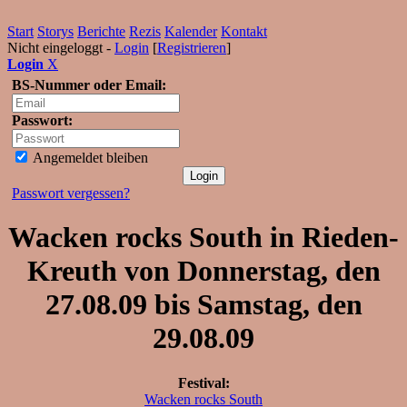
Start
Storys
Berichte
Rezis
Kalender
Kontakt
Nicht eingeloggt -
Login
[
Registrieren
]
Login
X
BS-Nummer oder Email:
Passwort:
Angemeldet bleiben
Passwort vergessen?
Wacken rocks South in Rieden-
Kreuth von Donnerstag, den
27.08.09 bis Samstag, den
29.08.09
Festival:
Wacken rocks South