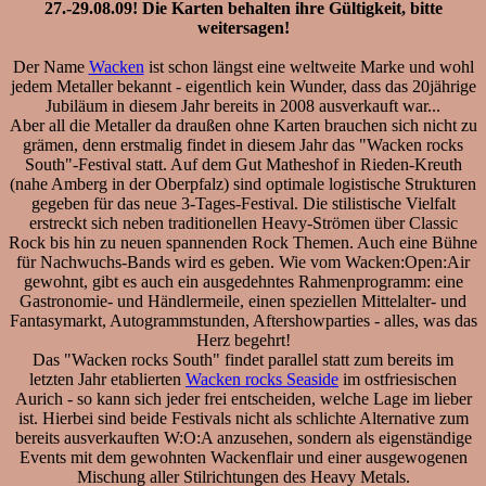
27.-29.08.09! Die Karten behalten ihre Gültigkeit, bitte
weitersagen!
Der Name
Wacken
ist schon längst eine weltweite Marke und wohl
jedem Metaller bekannt - eigentlich kein Wunder, dass das 20jährige
Jubiläum in diesem Jahr bereits in 2008 ausverkauft war...
Aber all die Metaller da draußen ohne Karten brauchen sich nicht zu
grämen, denn erstmalig findet in diesem Jahr das "Wacken rocks
South"-Festival statt. Auf dem Gut Matheshof in Rieden-Kreuth
(nahe Amberg in der Oberpfalz) sind optimale logistische Strukturen
gegeben für das neue 3-Tages-Festival. Die stilistische Vielfalt
erstreckt sich neben traditionellen Heavy-Strömen über Classic
Rock bis hin zu neuen spannenden Rock Themen. Auch eine Bühne
für Nachwuchs-Bands wird es geben. Wie vom Wacken:Open:Air
gewohnt, gibt es auch ein ausgedehntes Rahmenprogramm: eine
Gastronomie- und Händlermeile, einen speziellen Mittelalter- und
Fantasymarkt, Autogrammstunden, Aftershowparties - alles, was das
Herz begehrt!
Das "Wacken rocks South" findet parallel statt zum bereits im
letzten Jahr etablierten
Wacken rocks Seaside
im ostfriesischen
Aurich - so kann sich jeder frei entscheiden, welche Lage im lieber
ist. Hierbei sind beide Festivals nicht als schlichte Alternative zum
bereits ausverkauften W:O:A anzusehen, sondern als eigenständige
Events mit dem gewohnten Wackenflair und einer ausgewogenen
Mischung aller Stilrichtungen des Heavy Metals.