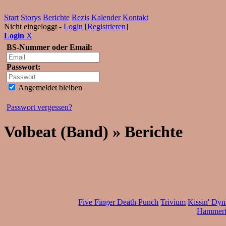
Start
Storys
Berichte
Rezis
Kalender
Kontakt
Nicht eingeloggt -
Login
[
Registrieren
]
Login
X
BS-Nummer oder Email:
Passwort:
Angemeldet bleiben
Passwort vergessen?
Volbeat (Band) » Berichte
Five Finger Death Punch
Trivium
Kissin' Dyn
Hammerf