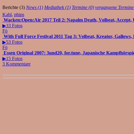
Berichte (3)
News (1)
Mediathek (1)
Termine (0)
vergangene Termine
Kabl
,
phips
Wacken:Open:Air 2017 Teil 2: Napalm Death, Volbeat, Accept, 
▶33 Fotos
Fö
With Full Force Festival 2011 Tag 3: Volbeat, Kreator, Gallows, 
▶53 Fotos
Fö
Essen Original 2007: 3und20, for.tune, Japanische Kampfhörspie
▶15 Fotos
3 Kommentare