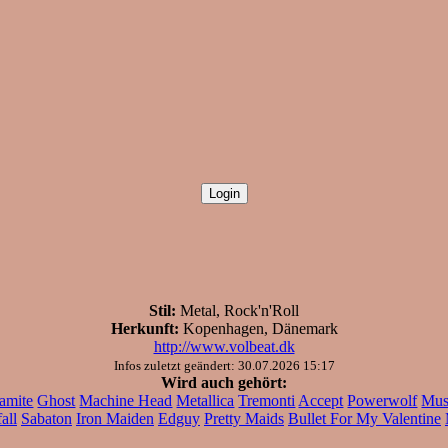
Stil:
Metal, Rock'n'Roll
Herkunft:
Kopenhagen, Dänemark
http://www.volbeat.dk
Infos zuletzt geändert: 30.07.2026 15:17
Wird auch gehört:
amite
Ghost
Machine Head
Metallica
Tremonti
Accept
Powerwolf
Mus
all
Sabaton
Iron Maiden
Edguy
Pretty Maids
Bullet For My Valentine