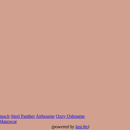
tasch
Steel Panther
Airbourne
Ozzy Osbourne
Manowar
(powered by
last.fm
)