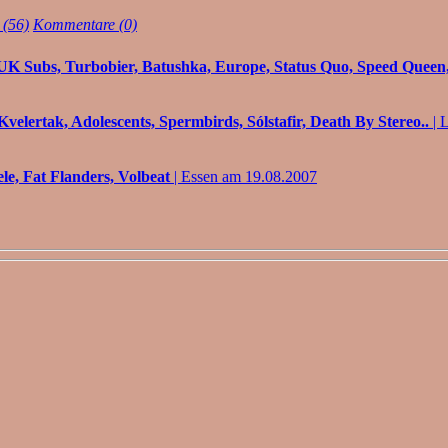
 (56)
Kommentare (0)
UK Subs, Turbobier, Batushka, Europe, Status Quo, Speed Queen,.
Kvelertak, Adolescents, Spermbirds, Sólstafir, Death By Stereo..
| 
le, Fat Flanders, Volbeat
| Essen am 19.08.2007