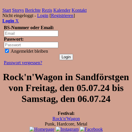
Start
Storys
Berichte
Rezis
Kalender
Kontakt
Nicht eingeloggt -
Login
[
Registrieren
]
Login
X
BS-Nummer oder Email:
Passwort:
Angemeldet bleiben
Passwort vergessen?
Rock'n'Wagon in Sandförstgen
von Freitag, den 05.07.24 bis
Samstag, den 06.07.24
Festival:
Rock'n'Wagon
Punk, Hardcore, Metal