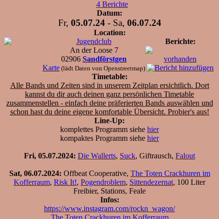
4 Berichte
Datum:
Fr,
05.07.24
- Sa,
06.07.24
Location:
Jugendclub
Berichte:
An der Loose 7
02906
Sandförstgen
vorhanden
Karte
(lädt Daten von Openstreetmap)
Timetable:
Alle Bands und Zeiten sind in unserem Zeitplan ersichtlich. Dort
kannst du dir auch deinen ganz persönlichen Timetable
zusammenstellen - einfach deine präferierten Bands auswählen und
schon hast du deine eigene komfortable Übersicht.
Probier's aus!
Line-Up:
komplettes Programm siehe
hier
kompaktes Programm siehe
hier
Fri, 05.07.2024:
Die Wallerts
,
Suck
, Giftrausch,
Falout
Sat, 06.07.2024:
Offbeat Cooperative,
The Toten Crackhuren im
Kofferraum
,
Risk It!
,
Pogendroblem
,
Sittendezernat
, 100 Liter
Freibier, Stations, Feale
Infos:
https://www.instagram.com/rockn_wagon/
The Toten Crackhuren im Kofferraum