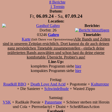
8 Berichte
1 Termin
Datum:
Fr,
06.09.24
- Sa,
07.09.24
Location:
Gasthof Gahro
Berichte:
Dorfstr. 26
03246
Gahro
Timetable:
Karte
Alle Bands und Zeiten
(lädt Daten von Openstreetmap)
sind in unserem Zeitplan ersichtlich. Dort kannst du dir auch deinen
ganz persönlichen Timetable zusammenstellen - einfach deine
präferierten Bands auswählen und schon hast du deine eigene
komfortable Übersicht.
Probier's aus!
Line-Up:
komplettes Programm siehe
hier
kompaktes Programm siehe
hier
Freitag:
Roadkill BBQ
+
Death Love And Acid
+ Pogotomie +
Kulturrotze
+ Die Sanierer +
Schwindelbude
+ Wasted Zippo
Samstag:
VSK
+ Radikale Poesie +
Panzertape
+ Schöner sterben mit Heroin
und Cola + Pterrordactyl + Draist + ScheißHausAction
Facebook: