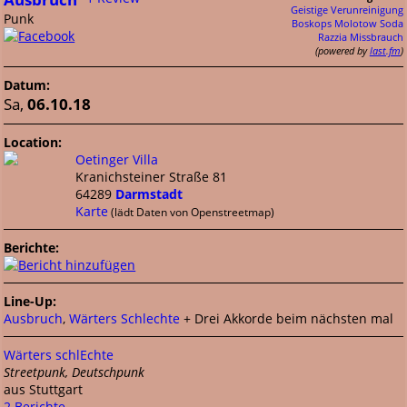
Geistige Verunreinigung
Punk
Boskops
Molotow Soda
Razzia
Missbrauch
(powered by
last.fm
)
Datum:
Sa,
06.10.18
Location:
Oetinger Villa
Kranichsteiner Straße 81
64289
Darmstadt
Karte
(lädt Daten von Openstreetmap)
Berichte:
Line-Up:
Ausbruch
,
Wärters Schlechte
+ Drei Akkorde beim nächsten mal
Wärters schlEchte
Streetpunk, Deutschpunk
aus Stuttgart
2 Berichte