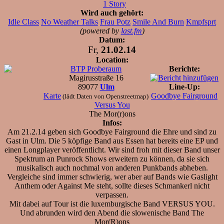
1 Story
Wird auch gehört:
Idle Class
No Weather Talks
Frau Potz
Smile And Burn
Kmpfsprt
(powered by
last.fm
)
Datum:
Fr,
21.02.14
Location:
BTP Proberaum
Berichte:
Magirusstraße 16
89077
Ulm
Line-Up:
Karte
Goodbye Fairground
(lädt Daten von Openstreetmap)
Versus You
The Mor(r)ons
Infos:
Am 21.2.14 geben sich Goodbye Fairground die Ehre und sind zu
Gast in Ulm. Die 5 köpfige Band aus Essen hat bereits eine EP und
einen Longplayer veröffentlicht. Wir sind froh mit dieser Band unser
Spektrum an Punrock Shows erweitern zu können, da sie sich
musikalisch auch nochmal von anderen Punkbands abheben.
Vergleiche sind immer schwierig, wer aber auf Bands wie Gaslight
Anthem oder Against Me steht, sollte dieses Schmankerl nicht
verpassen.
Mit dabei auf Tour ist die luxemburgische Band VERSUS YOU.
Und abrunden wird den Abend die slowenische Band The
Mor(R)ons