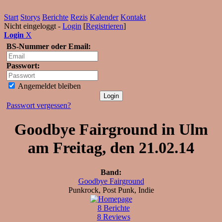
Start
Storys
Berichte
Rezis
Kalender
Kontakt
Nicht eingeloggt -
Login
[
Registrieren
]
Login
X
BS-Nummer oder Email:
Passwort:
Angemeldet bleiben
Passwort vergessen?
Goodbye Fairground in Ulm
am Freitag, den 21.02.14
Band:
Goodbye Fairground
Punkrock, Post Punk, Indie
8 Berichte
8 Reviews