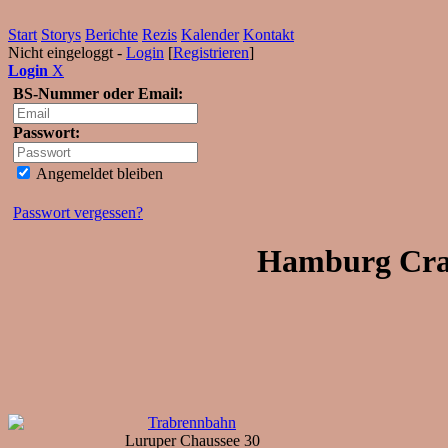
Start
Storys
Berichte
Rezis
Kalender
Kontakt
Nicht eingeloggt -
Login
[
Registrieren
]
Login
X
BS-Nummer oder Email:
Passwort:
Angemeldet bleiben
Passwort vergessen?
Hamburg Cras
Trabrennbahn
Luruper Chaussee 30