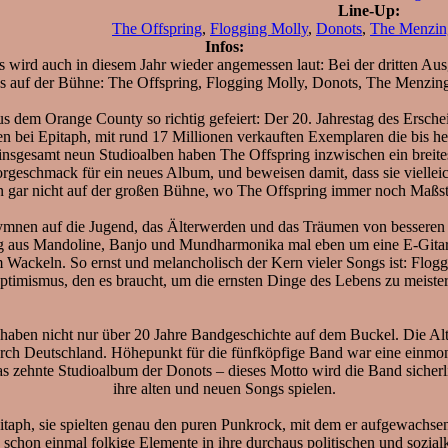
Line-Up:
The Offspring
,
Flogging Molly
,
Donots
,
The Menzin
Infos:
d auch in diesem Jahr wieder angemessen laut: Bei der dritten Aus
ds auf der Bühne: The Offspring, Flogging Molly, Donots, The Menzi
s dem Orange County so richtig gefeiert: Der 20. Jahrestag des Ersc
nen bei Epitaph, mit rund 17 Millionen verkauften Exemplaren die bis heu
insgesamt neun Studioalben haben The Offspring inzwischen ein breites
rgeschmack für ein neues Album, und beweisen damit, dass sie vielleich
n gar nicht auf der großen Bühne, wo The Offspring immer noch Maßst
nen auf die Jugend, das Älterwerden und das Träumen von besseren Zei
ung aus Mandoline, Banjo und Mundharmonika mal eben um eine E-Gitar
ackeln. So ernst und melancholisch der Kern vieler Songs ist: Flogg
ptimismus, den es braucht, um die ernsten Dinge des Lebens zu meister
aben nicht nur über 20 Jahre Bandgeschichte auf dem Buckel. Die Alter
rch Deutschland. Höhepunkt für die fünfköpfige Band war eine einmo
das zehnte Studioalbum der Donots – dieses Motto wird die Band siche
ihre alten und neuen Songs spielen.
taph, sie spielten genau den puren Punkrock, mit dem er aufgewachsen s
schon einmal folkige Elemente in ihre durchaus politischen und sozialk