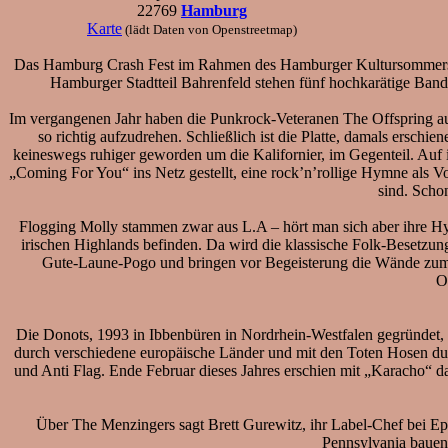
22769
Hamburg
Karte
(lädt Daten von Openstreetmap)
Das Hamburg Crash Fest im Rahmen des Hamburger Kultursommers wir
Hamburger Stadtteil Bahrenfeld stehen fünf hochkarätige Ban
Im vergangenen Jahr haben die Punkrock-Veteranen The Offspring au
so richtig aufzudrehen. Schließlich ist die Platte, damals erschie
keineswegs ruhiger geworden um die Kalifornier, im Gegenteil. Auf 
„Coming For You“ ins Netz gestellt, eine rock’n’rollige Hymne als Vo
sind. Scho
Flogging Molly stammen zwar aus L.A – hört man sich aber ihre Hym
irischen Highlands befinden. Da wird die klassische Folk-Besetz
Gute-Laune-Pogo und bringen vor Begeisterung die Wände zum W
O
Die Donots, 1993 in Ibbenbüren in Nordrhein-Westfalen gegründet, h
durch verschiedene europäische Länder und mit den Toten Hosen du
und Anti Flag. Ende Februar dieses Jahres erschien mit „Karacho“ 
Über The Menzingers sagt Brett Gurewitz, ihr Label-Chef bei Epi
Pennsylvania bauen 