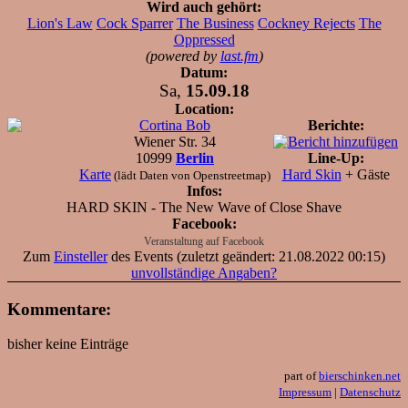
Wird auch gehört:
Lion's Law
Cock Sparrer
The Business
Cockney Rejects
The
Oppressed
(powered by
last.fm
)
Datum:
Sa,
15.09.18
Location:
Cortina Bob
Berichte:
Wiener Str. 34
10999
Berlin
Line-Up:
Karte
Hard Skin
+ Gäste
(lädt Daten von Openstreetmap)
Infos:
HARD SKIN - The New Wave of Close Shave
Facebook:
Veranstaltung auf Facebook
Zum
Einsteller
des Events (zuletzt geändert: 21.08.2022 00:15)
unvollständige Angaben?
Kommentare:
bisher keine Einträge
part of
bierschinken.net
Impressum
|
Datenschutz